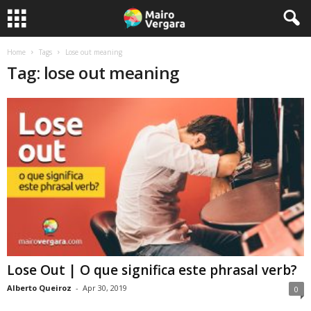
Home
Tags
Lose out meaning
Tag: lose out meaning
Lose Out | O que significa este phrasal verb?
Alberto Queiroz
-
Apr 30, 2019
0