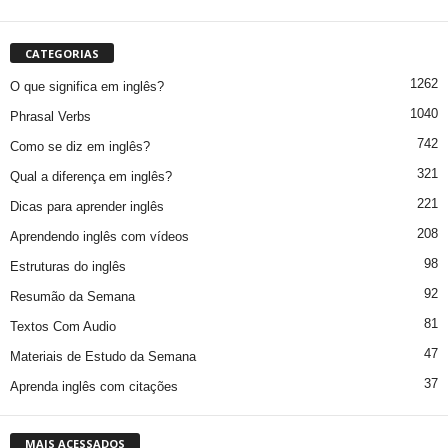
CATEGORIAS
1262
O que significa em inglês?
1040
Phrasal Verbs
742
Como se diz em inglês?
321
Qual a diferença em inglês?
221
Dicas para aprender inglês
208
Aprendendo inglês com vídeos
98
Estruturas do inglês
92
Resumão da Semana
81
Textos Com Audio
47
Materiais de Estudo da Semana
37
Aprenda inglês com citações
MAIS ACESSADOS