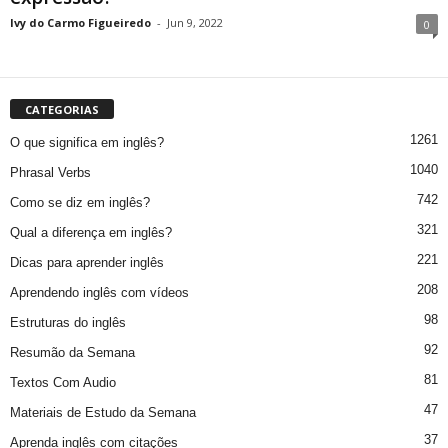
Ivy do Carmo Figueiredo
-
Jun 9, 2022
0
CATEGORIAS
1261
O que significa em inglês?
1040
Phrasal Verbs
742
Como se diz em inglês?
321
Qual a diferença em inglês?
221
Dicas para aprender inglês
208
Aprendendo inglês com vídeos
98
Estruturas do inglês
92
Resumão da Semana
81
Textos Com Audio
47
Materiais de Estudo da Semana
37
Aprenda inglês com citações