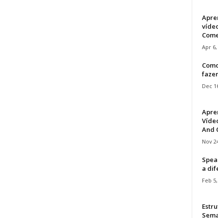
Apre
víde
Come
Apr 6,
Como
faze
Dec 16
Apre
Vídeo
And C
Nov 24
Speak
a di
Feb 5,
Estru
Sem