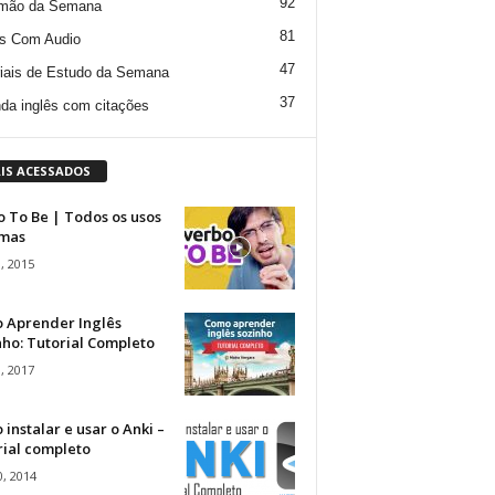
92
mão da Semana
81
s Com Audio
47
iais de Estudo da Semana
37
da inglês com citações
IS ACESSADOS
 To Be | Todos os usos
rmas
, 2015
 Aprender Inglês
ho: Tutorial Completo
, 2017
instalar e usar o Anki –
rial completo
, 2014