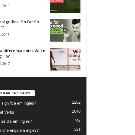
, 2019
 significa “So Far So
”?
, 2015
a diferença entre Will e
g To?
, 2017
PULAR CATEGORY
1262
 significa em inglês?
1040
al Verbs
742
se diz em inglês?
321
a diferença em inglês?