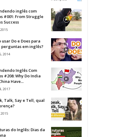
ndendo inglês com
os #001: From Struggle
s Success
 2015
 usar Do e Does para
r perguntas em inglês?
, 2014
ndendo Inglês Com
s #208: Why Do India
hina Have...
, 2017
, Talk, Say e Tell, qual
ferença?
 2015
turas do Inglês: Dias da
ana