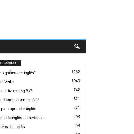
TEGORIAS
1262
 significa em inglês?
1040
al Verbs
742
se diz em inglês?
321
a diferença em inglês?
221
 para aprender inglês
208
dendo inglês com vídeos
98
turas do inglês