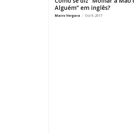
Como se diz “Molhar a Mão 
Alguém” em inglês?
Mairo Vergara
-
Oct 9, 2017