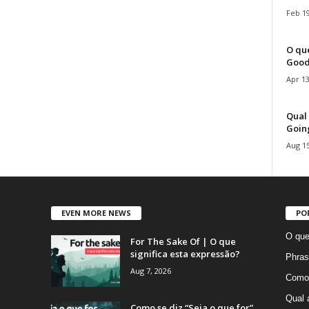
Feb 19
O que
Good
Apr 13
Qual 
Goin
Aug 15
EVEN MORE NEWS
PO
O que
For The Sake Of | O que
significa esta expressão?
Phras
Aug 7, 2026
Como 
Qual 
Como se diz “Seja o que for”