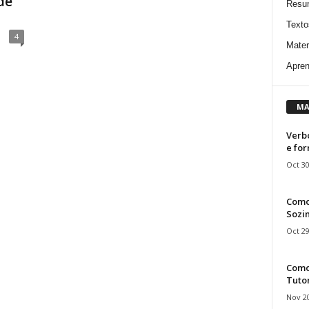
de
Resu
Texto
4
Mater
Apren
MA
Verbo
e fo
Oct 30
Como
Sozin
Oct 29
Como 
Tuto
Nov 20