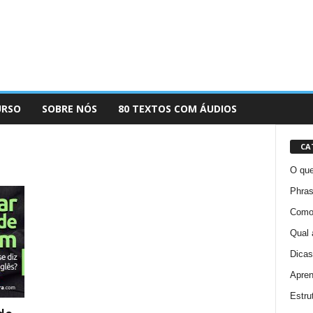
URSO
SOBRE NÓS
80 TEXTOS COM ÁUDIOS
CA
O que
Phras
Como 
Qual 
Dicas
Apren
Estru