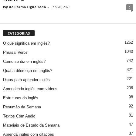
Ivy do Carmo Figueiredo
-
Feb 28, 2023
0
CATEGORIAS
1262
O que significa em inglês?
1040
Phrasal Verbs
742
Como se diz em inglês?
321
Qual a diferença em inglês?
221
Dicas para aprender inglês
208
Aprendendo inglês com vídeos
98
Estruturas do inglês
92
Resumão da Semana
81
Textos Com Audio
47
Materiais de Estudo da Semana
37
Aprenda inglês com citações