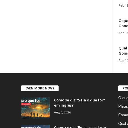
Feb 19
O que
Good
Apr 13
Qual 
Goin
Aug 15
EVEN MORE NEWS
PO
O que
Como se diz “Seja o que for”
em inglês?
Phras
Aug 6, 2026
Como 
Qual 
Como se diz “Ficar acordado