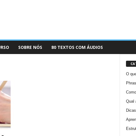
URSO
SOBRE NÓS
80 TEXTOS COM ÁUDIOS
CA
O que
Phras
Como 
Qual 
Dicas
Apren
Estru