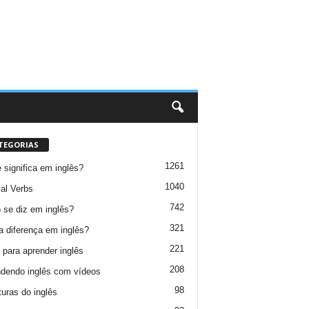
TEGORIAS
1261
 significa em inglês?
1040
al Verbs
742
se diz em inglês?
321
a diferença em inglês?
221
 para aprender inglês
208
dendo inglês com vídeos
98
turas do inglês