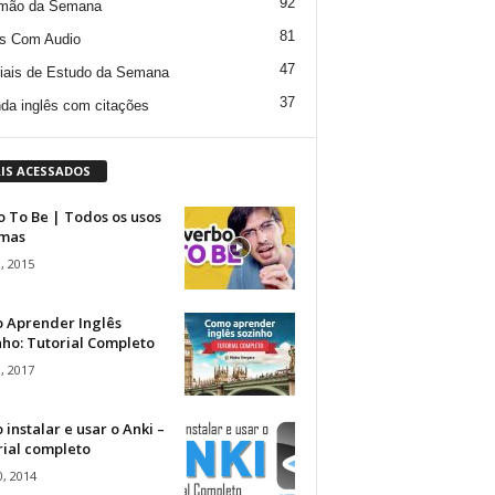
92
mão da Semana
81
s Com Audio
47
iais de Estudo da Semana
37
da inglês com citações
IS ACESSADOS
 To Be | Todos os usos
rmas
, 2015
 Aprender Inglês
ho: Tutorial Completo
, 2017
instalar e usar o Anki –
rial completo
, 2014