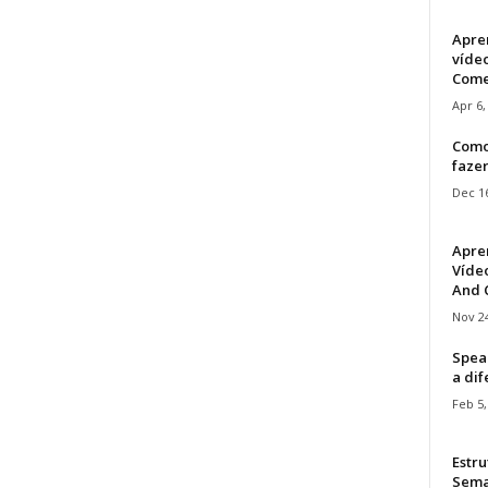
Apre
víde
Come
Apr 6,
Como
faze
Dec 16
Apre
Vídeo
And C
Nov 24
Speak
a di
Feb 5,
Estru
Sem