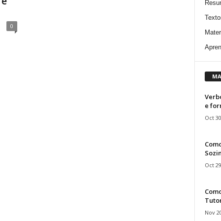
 e
Resu
Texto
0
Mater
Apren
MA
Verbo
e fo
Oct 30
Como
Sozin
Oct 29
Como 
Tuto
Nov 20