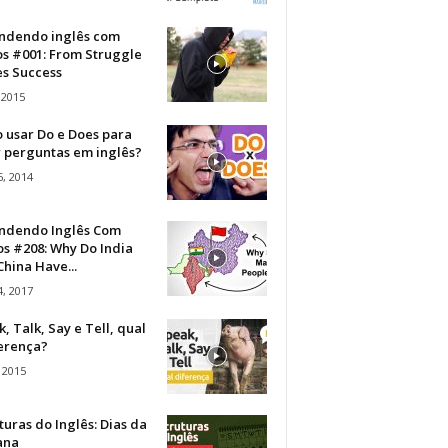
ndendo inglês com
os #001: From Struggle
s Success
 2015
 usar Do e Does para
r perguntas em inglês?
, 2014
ndendo Inglês Com
s #208: Why Do India
hina Have...
, 2017
, Talk, Say e Tell, qual
ferença?
 2015
turas do Inglês: Dias da
ana