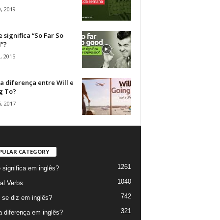
, 2019
 significa “So Far So
”?
, 2015
a diferença entre Will e
g To?
, 2017
PULAR CATEGORY
1261
 significa em inglês?
1040
al Verbs
742
se diz em inglês?
321
a diferença em inglês?