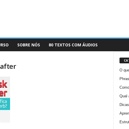
URSO
SOBRE NÓS
80 TEXTOS COM ÁUDIOS
CA
 after
O que
Phras
Como 
Qual 
Dicas
Apren
Estru