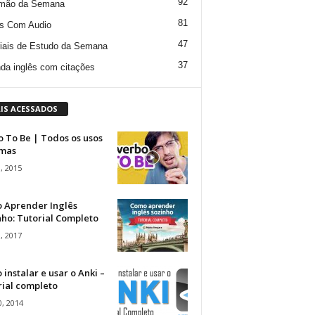
92
mão da Semana
81
s Com Audio
47
iais de Estudo da Semana
37
da inglês com citações
IS ACESSADOS
 To Be | Todos os usos
rmas
, 2015
 Aprender Inglês
ho: Tutorial Completo
, 2017
instalar e usar o Anki –
rial completo
, 2014