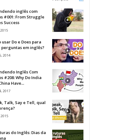
ndendo inglês com
os #001: From Struggle
s Success
 2015
 usar Do e Does para
r perguntas em inglês?
, 2014
ndendo Inglês Com
s #208: Why Do India
hina Have...
, 2017
, Talk, Say e Tell, qual
ferença?
 2015
turas do Inglês: Dias da
ana