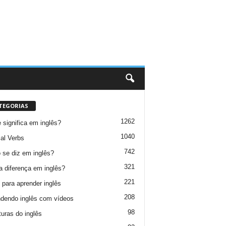
TEGORIAS
1262
 significa em inglês?
1040
al Verbs
742
se diz em inglês?
321
a diferença em inglês?
221
 para aprender inglês
208
dendo inglês com vídeos
98
turas do inglês