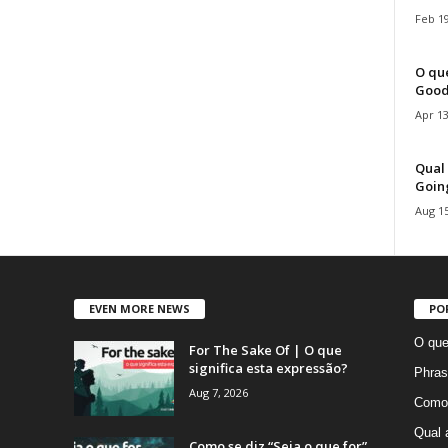
Feb 19
O que
Good
Apr 13
Qual 
Goin
Aug 15
EVEN MORE NEWS
PO
O que
For The Sake Of | O que
significa esta expressão?
Phras
Aug 7, 2026
Como 
Qual 
Como se diz “Seja o que for”