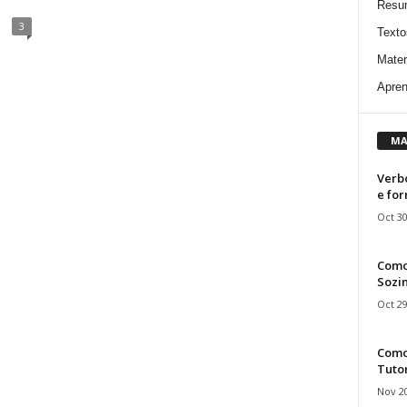
Resu
3
Texto
Mater
Apren
MA
Verbo
e fo
Oct 30
Como
Sozin
Oct 29
Como 
Tuto
Nov 20