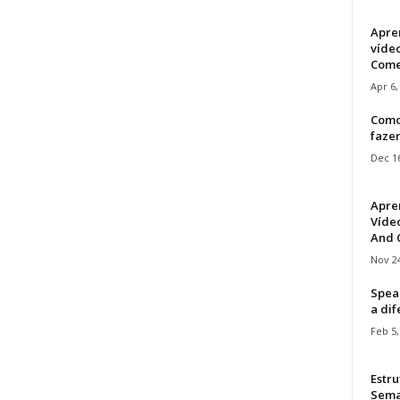
Apre
víde
Come
Apr 6,
Como
faze
Dec 16
Apre
Vídeo
And C
Nov 24
Speak
a di
Feb 5,
Estru
Sem