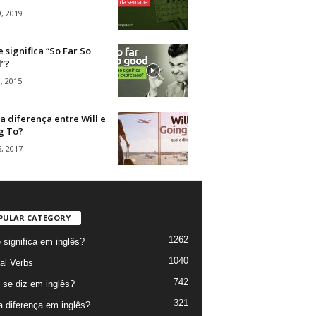
, 2019
 significa “So Far So
”?
, 2015
a diferença entre Will e
g To?
, 2017
PULAR CATEGORY
1262
 significa em inglês?
1040
al Verbs
742
se diz em inglês?
321
a diferença em inglês?