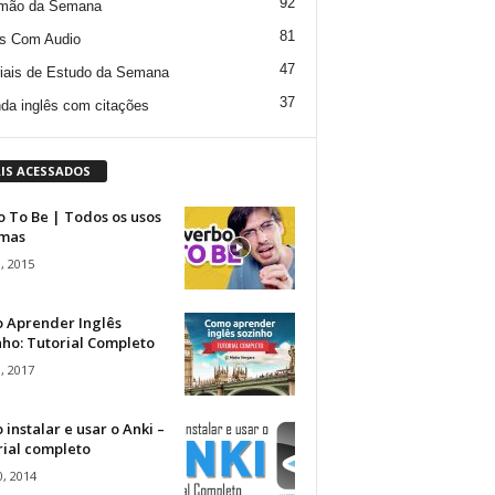
92
mão da Semana
81
s Com Audio
47
iais de Estudo da Semana
37
da inglês com citações
IS ACESSADOS
 To Be | Todos os usos
rmas
, 2015
 Aprender Inglês
ho: Tutorial Completo
, 2017
instalar e usar o Anki –
rial completo
, 2014