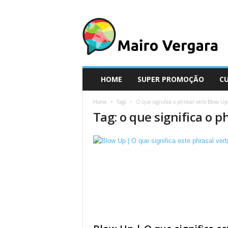
M
a
i
r
o
V
e
HOME
SUPER PROMOÇÃO
C
r
g
Home
Tags
O que significa o phrasal verb Blow Up
a
Tag: o que significa o 
r
a