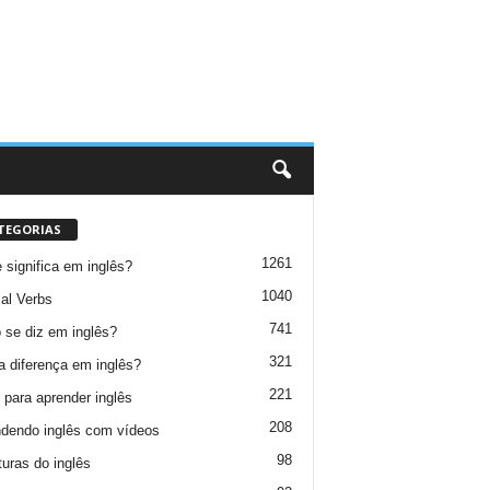
TEGORIAS
1261
 significa em inglês?
1040
al Verbs
741
se diz em inglês?
321
a diferença em inglês?
221
 para aprender inglês
208
dendo inglês com vídeos
98
turas do inglês