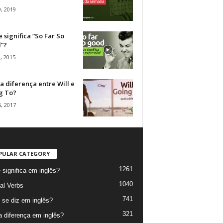
, 2019
 significa “So Far So
”?
, 2015
a diferença entre Will e
g To?
, 2017
PULAR CATEGORY
1261
 significa em inglês?
1040
al Verbs
741
se diz em inglês?
321
a diferença em inglês?