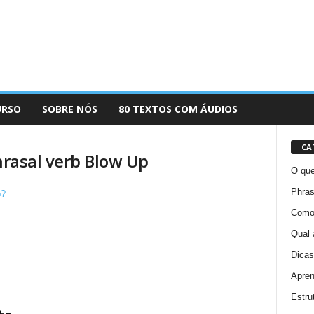
URSO
SOBRE NÓS
80 TEXTOS COM ÁUDIOS
CA
phrasal verb Blow Up
O que
Phras
Como 
Qual 
Dicas
Apren
Estru