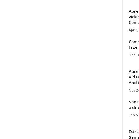
Apre
víde
Come
Apr 6,
Como
faze
Dec 16
Apre
Vídeo
And C
Nov 24
Speak
a di
Feb 5,
Estru
Sem