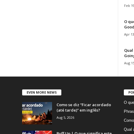
Feb 19
O que
Good
Apr 13
Qual 
Goin
Aug 15
EVEN MORE NEWS
PO
O que
Como se diz “Ficar acordado
(até tarde)” em inglês?
Phras
Aug 5, 2026
Como 
Qual 
Buff Up | O que significa este