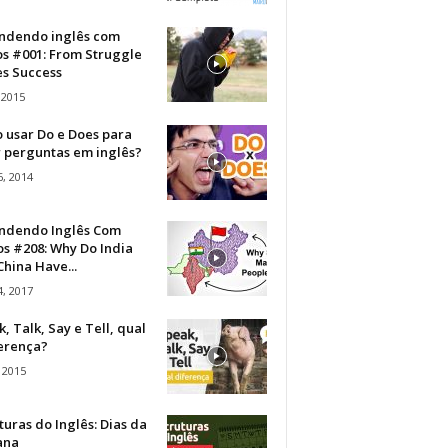
ndendo inglês com
os #001: From Struggle
s Success
 2015
 usar Do e Does para
r perguntas em inglês?
, 2014
ndendo Inglês Com
s #208: Why Do India
hina Have...
, 2017
, Talk, Say e Tell, qual
ferença?
 2015
turas do Inglês: Dias da
ana