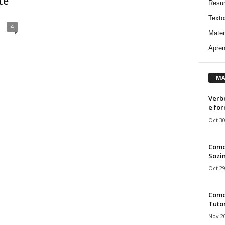
te
Resu
Texto
4
Mater
Apren
MA
Verbo
e fo
Oct 30
Como
Sozin
Oct 29
Como 
Tuto
Nov 20