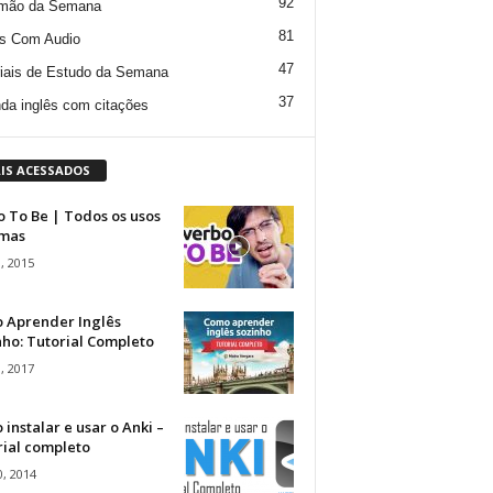
92
mão da Semana
81
s Com Audio
47
iais de Estudo da Semana
37
da inglês com citações
IS ACESSADOS
 To Be | Todos os usos
rmas
, 2015
 Aprender Inglês
ho: Tutorial Completo
, 2017
instalar e usar o Anki –
rial completo
, 2014