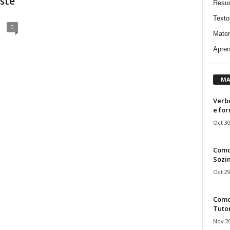
este
Resu
Texto
0
Mater
Apren
MA
Verbo
e fo
Oct 30
Como
Sozin
Oct 29
Como 
Tuto
Nov 20