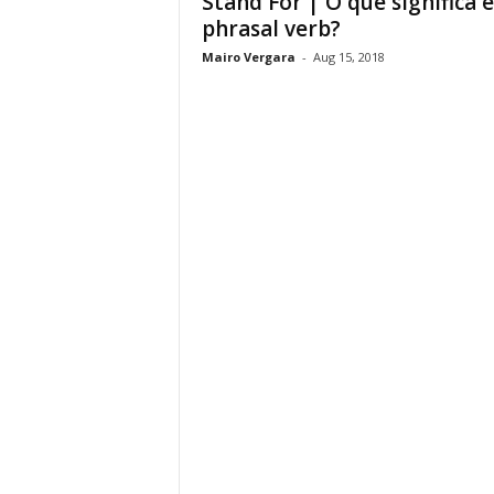
Stand For | O que significa 
phrasal verb?
Mairo Vergara
-
Aug 15, 2018