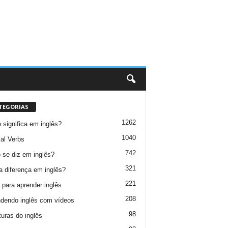
TEGORIAS
1262
 significa em inglês?
1040
al Verbs
742
se diz em inglês?
321
a diferença em inglês?
221
 para aprender inglês
208
dendo inglês com vídeos
98
turas do inglês