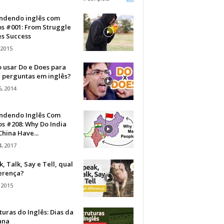
ndendo inglês com
os #001: From Struggle
s Success
 2015
 usar Do e Does para
r perguntas em inglês?
, 2014
ndendo Inglês Com
s #208: Why Do India
hina Have...
, 2017
, Talk, Say e Tell, qual
ferença?
 2015
turas do Inglês: Dias da
ana