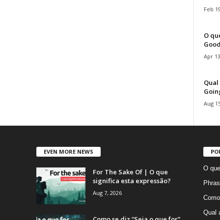
Feb 19
O que
Good
Apr 13
Qual 
Goin
Aug 15
EVEN MORE NEWS
PO
O que
For The Sake Of | O que
significa esta expressão?
Phras
Aug 7, 2026
Como 
Qual 
Como se diz “Seja o que for”