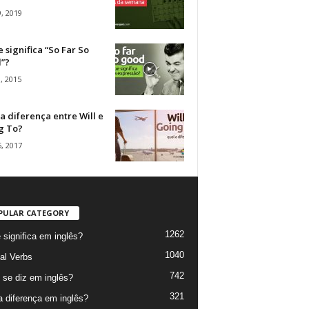
, 2019
 significa “So Far So
”?
, 2015
a diferença entre Will e
g To?
, 2017
PULAR CATEGORY
1262
 significa em inglês?
1040
al Verbs
742
se diz em inglês?
321
a diferença em inglês?