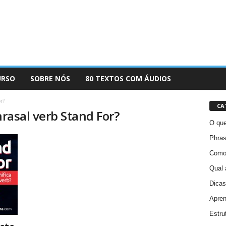
URSO
SOBRE NÓS
80 TEXTOS COM ÁUDIOS
r?
CA
hrasal verb Stand For?
O que
Phras
Como 
Qual 
Dicas
Apren
Estru