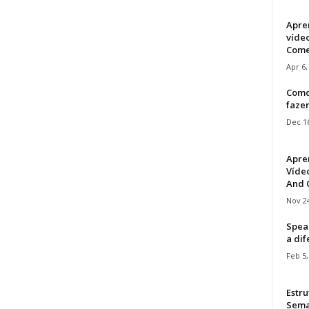
Apre
víde
Come
Apr 6,
Como
faze
Dec 16
Apre
Vídeo
And C
Nov 24
Speak
a di
Feb 5,
Estru
Sem