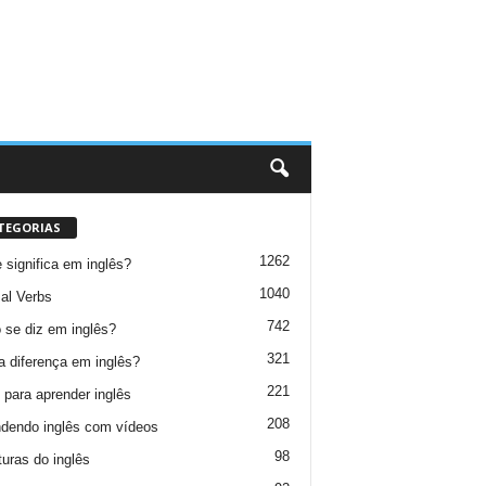
TEGORIAS
1262
 significa em inglês?
1040
al Verbs
742
se diz em inglês?
321
a diferença em inglês?
221
 para aprender inglês
208
dendo inglês com vídeos
98
turas do inglês