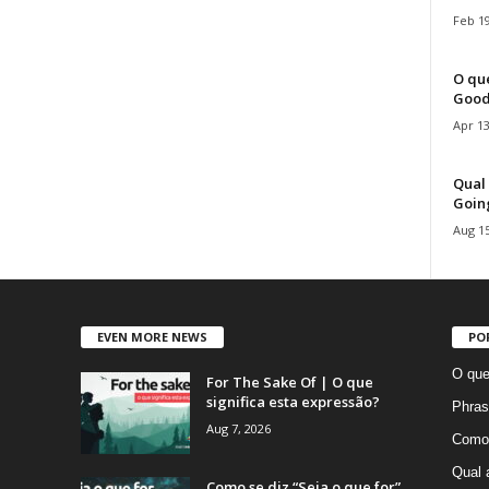
Feb 19
O que
Good
Apr 13
Qual 
Goin
Aug 15
EVEN MORE NEWS
PO
O que
For The Sake Of | O que
significa esta expressão?
Phras
Aug 7, 2026
Como 
Qual 
Como se diz “Seja o que for”