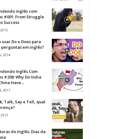
ndendo inglês com
os #001: From Struggle
s Success
 2015
 usar Do e Does para
r perguntas em inglês?
, 2014
ndendo Inglês Com
s #208: Why Do India
hina Have...
, 2017
, Talk, Say e Tell, qual
ferença?
 2015
turas do Inglês: Dias da
ana