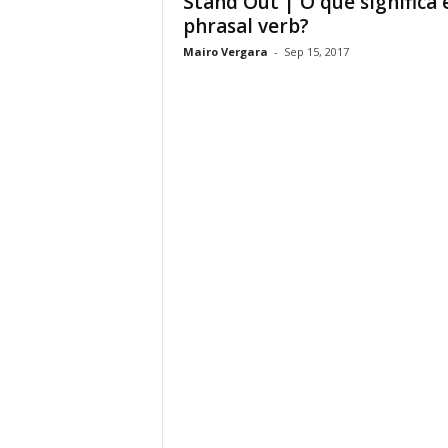
Stand Out | O que significa 
phrasal verb?
Mairo Vergara
-
Sep 15, 2017