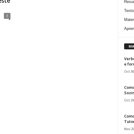
este
Resu
Texto
3
Mater
Apren
MA
Verbo
e fo
Oct 30
Como
Sozin
Oct 29
Como 
Tuto
Nov 20