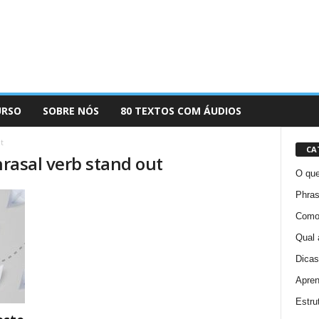
URSO
SOBRE NÓS
80 TEXTOS COM ÁUDIOS
t
CA
hrasal verb stand out
O que
Phras
Como 
Qual 
Dicas
Apren
Estru