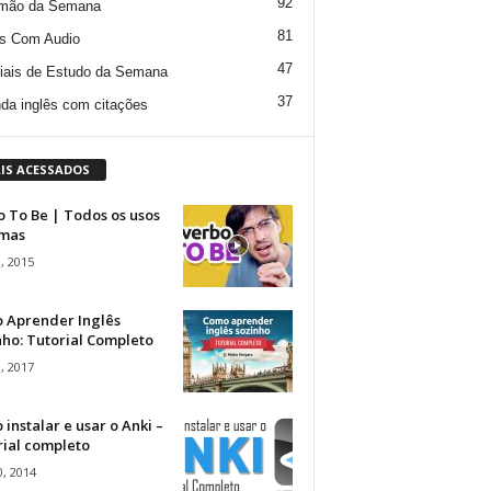
92
mão da Semana
81
s Com Audio
47
iais de Estudo da Semana
37
da inglês com citações
IS ACESSADOS
 To Be | Todos os usos
rmas
, 2015
 Aprender Inglês
ho: Tutorial Completo
, 2017
instalar e usar o Anki –
rial completo
, 2014