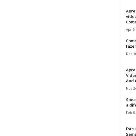
Apre
víde
Come
Apr 6,
Como
faze
Dec 16
Apre
Vídeo
And C
Nov 24
Speak
a di
Feb 5,
Estru
Sem