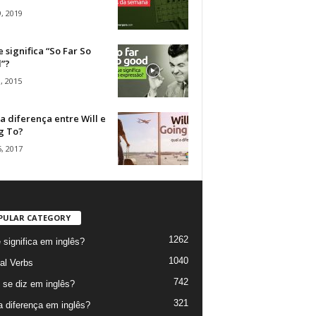
, 2019
 significa “So Far So
”?
, 2015
a diferença entre Will e
g To?
, 2017
PULAR CATEGORY
1262
 significa em inglês?
1040
al Verbs
742
se diz em inglês?
321
a diferença em inglês?