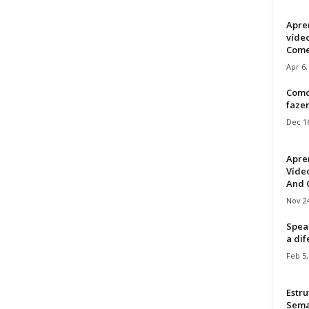
Apre
víde
Come
Apr 6,
Como
faze
Dec 16
Apre
Vídeo
And C
Nov 24
Speak
a di
Feb 5,
Estru
Sem