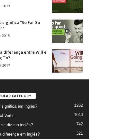
, 2019
 significa “So Far So
”?
, 2015
a diferença entre Will e
g To?
, 2017
PULAR CATEGORY
1262
 significa em inglês?
1040
al Verbs
742
se diz em inglês?
321
a diferença em inglês?