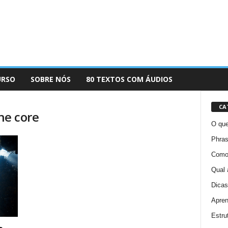
URSO
SOBRE NÓS
80 TEXTOS COM ÁUDIOS
CA
the core
O que
Phras
Como 
Qual 
Dicas
Apren
Estru