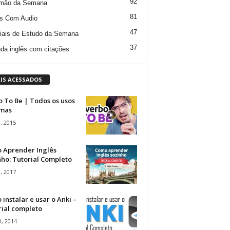
92
mão da Semana
81
s Com Audio
47
iais de Estudo da Semana
37
da inglês com citações
IS ACESSADOS
 To Be | Todos os usos
rmas
, 2015
 Aprender Inglês
ho: Tutorial Completo
, 2017
instalar e usar o Anki –
rial completo
, 2014