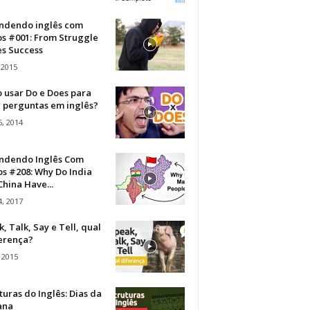
ndendo inglês com
os #001: From Struggle
s Success
 2015
 usar Do e Does para
r perguntas em inglês?
, 2014
ndendo Inglês Com
s #208: Why Do India
hina Have...
, 2017
, Talk, Say e Tell, qual
ferença?
 2015
turas do Inglês: Dias da
ana