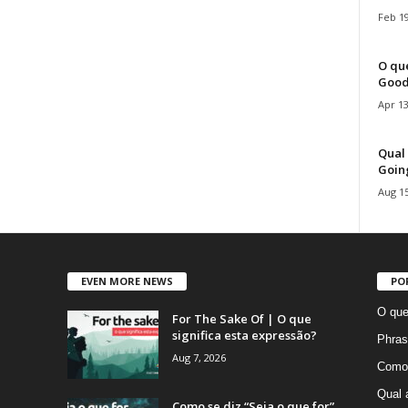
Feb 19
O que
Good
Apr 13
Qual 
Goin
Aug 15
EVEN MORE NEWS
PO
O que
For The Sake Of | O que
significa esta expressão?
Phras
Aug 7, 2026
Como 
Qual 
Como se diz “Seja o que for”