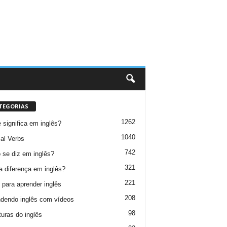
TEGORIAS
1262
 significa em inglês?
1040
al Verbs
742
se diz em inglês?
321
a diferença em inglês?
221
 para aprender inglês
208
dendo inglês com vídeos
98
turas do inglês