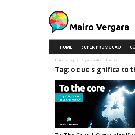
M
a
i
r
o
V
e
HOME
SUPER PROMOÇÃO
C
r
g
Home
Tags
O que significa to the core
a
Tag: o que significa to 
r
a