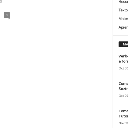
a
Resu
Texto
0
Mater
Apren
MA
Verbo
e fo
Oct 30
Como
Sozin
Oct 29
Como 
Tuto
Nov 20