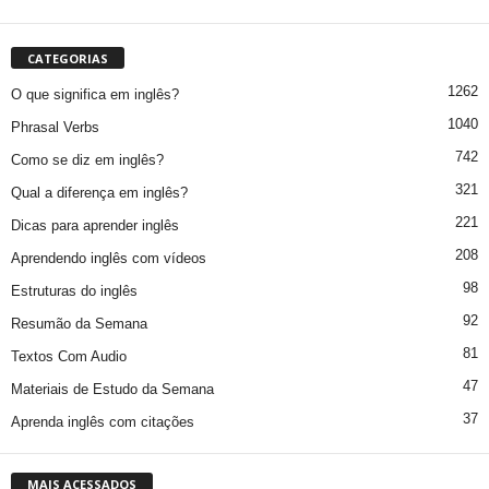
CATEGORIAS
1262
O que significa em inglês?
1040
Phrasal Verbs
742
Como se diz em inglês?
321
Qual a diferença em inglês?
221
Dicas para aprender inglês
208
Aprendendo inglês com vídeos
98
Estruturas do inglês
92
Resumão da Semana
81
Textos Com Audio
47
Materiais de Estudo da Semana
37
Aprenda inglês com citações
MAIS ACESSADOS