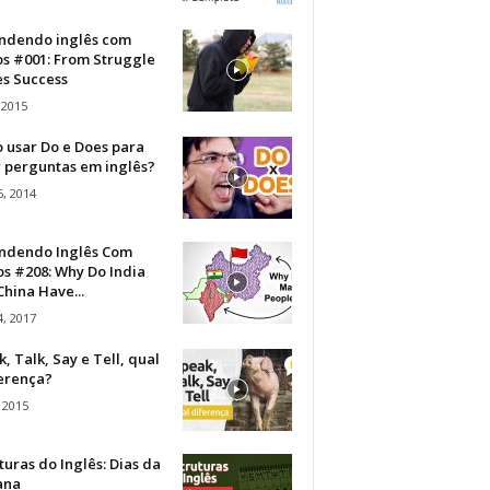
ndendo inglês com
os #001: From Struggle
s Success
 2015
 usar Do e Does para
r perguntas em inglês?
, 2014
ndendo Inglês Com
s #208: Why Do India
hina Have...
, 2017
, Talk, Say e Tell, qual
ferença?
 2015
turas do Inglês: Dias da
ana