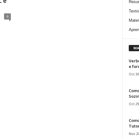
c e
Resu
Texto
6
Mater
Apren
MA
Verbo
e fo
Oct 30
Como
Sozin
Oct 29
Como 
Tuto
Nov 20