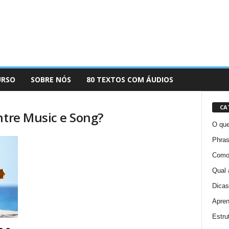
URSO
SOBRE NÓS
80 TEXTOS COM ÁUDIOS
CA
ntre Music e Song?
O que
Phras
Como 
Qual 
Dicas
Apren
Estru