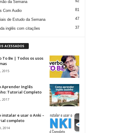
92
mão da Semana
81
s Com Audio
47
iais de Estudo da Semana
37
da inglês com citações
IS ACESSADOS
 To Be | Todos os usos
rmas
, 2015
 Aprender Inglês
ho: Tutorial Completo
, 2017
instalar e usar o Anki –
rial completo
, 2014