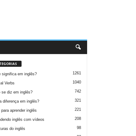
TEGORIAS
1261
 significa em inglês?
1040
al Verbs
742
se diz em inglês?
321
a diferença em inglês?
221
 para aprender inglês
208
dendo inglês com vídeos
98
turas do inglês