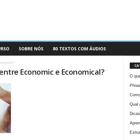
URSO
SOBRE NÓS
80 TEXTOS COM ÁUDIOS
conomical?
CA
 entre Economic e Economical?
O que
Phras
Como 
Qual 
Dicas
Apren
Estru