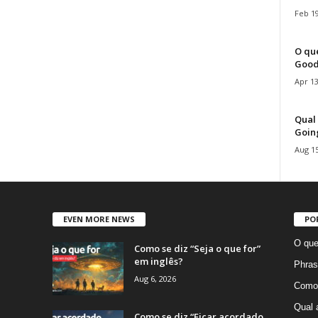
Feb 19
O que
Good
Apr 13
Qual 
Goin
Aug 15
EVEN MORE NEWS
PO
O que
Como se diz “Seja o que for”
em inglês?
Phras
Aug 6, 2026
Como 
Qual 
Como se diz “Ficar acordado