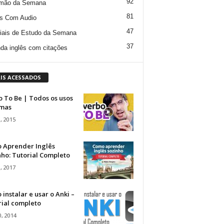
92
mão da Semana
81
s Com Audio
47
iais de Estudo da Semana
37
da inglês com citações
IS ACESSADOS
 To Be | Todos os usos
rmas
, 2015
 Aprender Inglês
ho: Tutorial Completo
, 2017
instalar e usar o Anki –
rial completo
, 2014