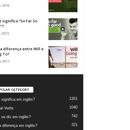
, 2019
 significa “So Far So
”?
, 2015
a diferença entre Will e
g To?
, 2017
PULAR CATEGORY
1261
 significa em inglês?
1040
al Verbs
742
se diz em inglês?
321
a diferença em inglês?