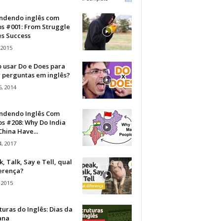
ndendo inglês com
os #001: From Struggle
s Success
 2015
 usar Do e Does para
r perguntas em inglês?
, 2014
ndendo Inglês Com
s #208: Why Do India
hina Have...
, 2017
, Talk, Say e Tell, qual
ferença?
 2015
turas do Inglês: Dias da
ana