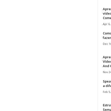
Apre
víde
Come
Apr 6,
Como
faze
Dec 16
Apre
Vídeo
And C
Nov 24
Speak
a di
Feb 5,
Estru
Sem