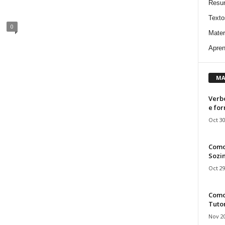
Resu
Texto
0
Mater
Apren
MA
Verbo
e fo
Oct 30
Como
Sozin
Oct 29
Como 
Tuto
Nov 20