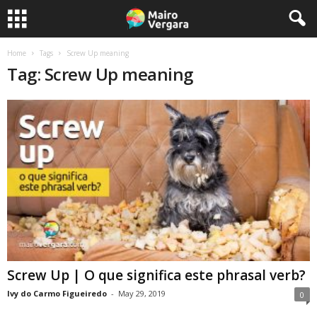
Home
Tags
Screw Up meaning
Tag: Screw Up meaning
Screw Up | O que significa este phrasal verb?
Ivy do Carmo Figueiredo
-
May 29, 2019
0