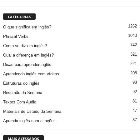
CATEGORIAS
1262
O que significa em inglês?
1040
Phrasal Verbs
742
Como se diz em inglês?
321
Qual a diferença em inglês?
221
Dicas para aprender inglês
208
Aprendendo inglês com vídeos
98
Estruturas do inglês
92
Resumão da Semana
81
Textos Com Audio
47
Materiais de Estudo da Semana
37
Aprenda inglês com citações
MAIS ACESSADOS