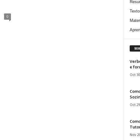
Resu
Texto
0
Mater
Apren
MA
Verbo
e fo
Oct 30
Como
Sozin
Oct 29
Como 
Tuto
Nov 20