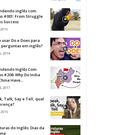
ndendo inglês com
os #001: From Struggle
s Success
 2015
 usar Do e Does para
r perguntas em inglês?
, 2014
ndendo Inglês Com
s #208: Why Do India
hina Have...
, 2017
, Talk, Say e Tell, qual
ferença?
 2015
turas do Inglês: Dias da
ana