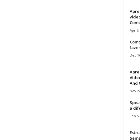
Apre
víde
Come
Apr 6,
Como
faze
Dec 16
Apre
Vídeo
And C
Nov 24
Speak
a di
Feb 5,
Estru
Sem