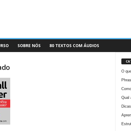
URSO
SOBRE NÓS
80 TEXTOS COM ÁUDIOS
CA
cado
O que
Phras
Como 
Qual 
Dicas
Apren
Estru