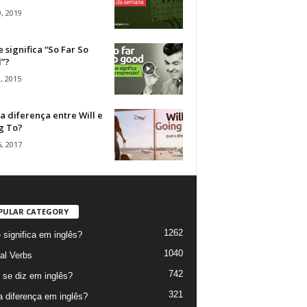
, 2019
 significa “So Far So
”?
, 2015
a diferença entre Will e
g To?
, 2017
PULAR CATEGORY
1262
 significa em inglês?
1040
al Verbs
742
se diz em inglês?
321
a diferença em inglês?