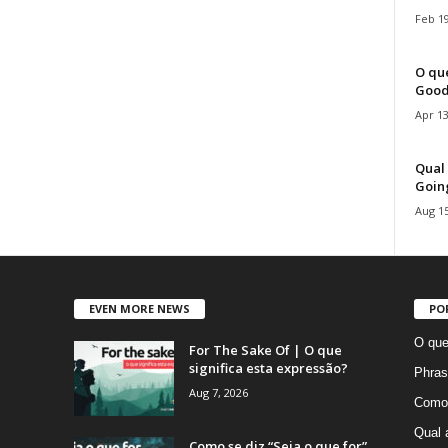
Feb 19
O que
Good
Apr 13
Qual 
Goin
Aug 15
EVEN MORE NEWS
PO
O que
For The Sake Of | O que
significa esta expressão?
Phras
Aug 7, 2026
Como 
Qual 
Como se diz “Seja o que for”