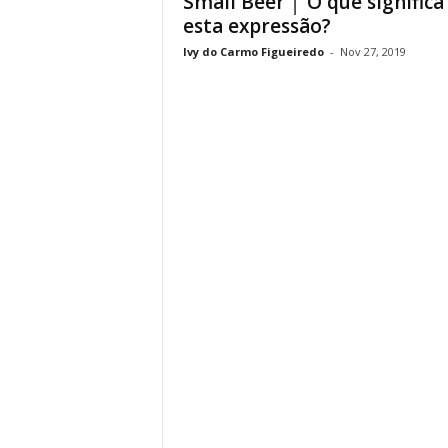
Small Beer │ O que significa
esta expressão?
Ivy do Carmo Figueiredo
-
Nov 27, 2019