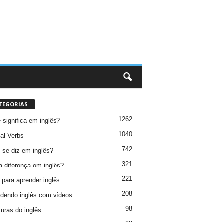
TEGORIAS
1262
 significa em inglês?
1040
al Verbs
742
se diz em inglês?
321
a diferença em inglês?
221
 para aprender inglês
208
dendo inglês com vídeos
98
turas do inglês