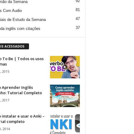
92
mão da Semana
81
s Com Audio
47
iais de Estudo da Semana
37
da inglês com citações
IS ACESSADOS
 To Be | Todos os usos
rmas
, 2015
 Aprender Inglês
ho: Tutorial Completo
, 2017
instalar e usar o Anki –
rial completo
, 2014