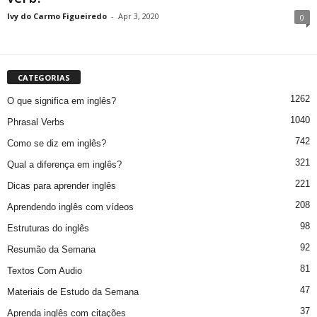
Ivy do Carmo Figueiredo
-
Apr 3, 2020
0
CATEGORIAS
1262
O que significa em inglês?
1040
Phrasal Verbs
742
Como se diz em inglês?
321
Qual a diferença em inglês?
221
Dicas para aprender inglês
208
Aprendendo inglês com vídeos
98
Estruturas do inglês
92
Resumão da Semana
81
Textos Com Audio
47
Materiais de Estudo da Semana
37
Aprenda inglês com citações