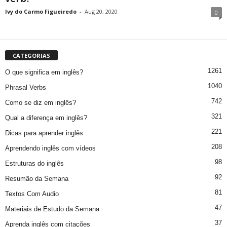
Ivy do Carmo Figueiredo
-
Aug 20, 2020
0
CATEGORIAS
1261
O que significa em inglês?
1040
Phrasal Verbs
742
Como se diz em inglês?
321
Qual a diferença em inglês?
221
Dicas para aprender inglês
208
Aprendendo inglês com vídeos
98
Estruturas do inglês
92
Resumão da Semana
81
Textos Com Audio
47
Materiais de Estudo da Semana
37
Aprenda inglês com citações