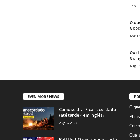
Feb 19
O que
Good
Apr 13
Qual 
Goin
Aug 15
EVEN MORE NEWS
PO
O que
Como se diz “Ficar acordado
(até tarde)” em inglês?
Phras
Aug 5, 2026
Como 
Qual 
Buff Up | O que significa este