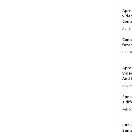
Apre
víde
Come
Apr 6,
Como
faze
Dec 16
Apre
Vídeo
And C
Nov 24
Speak
a di
Feb 5,
Estru
Sem