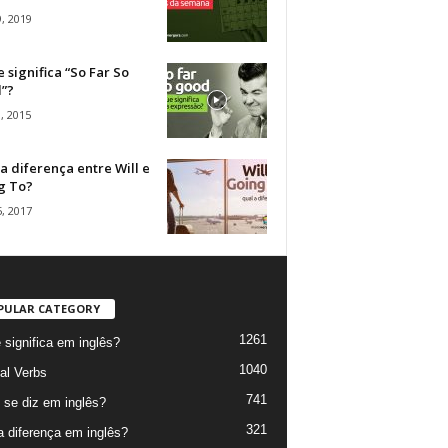
, 2019
 significa “So Far So
”?
, 2015
a diferença entre Will e
g To?
, 2017
PULAR CATEGORY
1261
 significa em inglês?
1040
al Verbs
741
se diz em inglês?
321
a diferença em inglês?