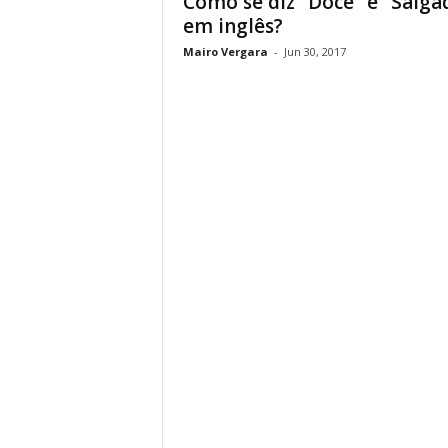
Como se diz “Doce” e “Salga
em inglês?
Mairo Vergara
-
Jun 30, 2017