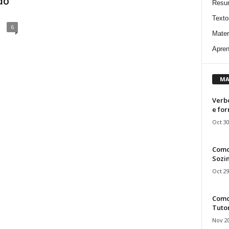
do”
Resu
Texto
6
Mater
Apren
MA
Verbo
e fo
Oct 30
Como
Sozin
Oct 29
Como 
Tuto
Nov 20