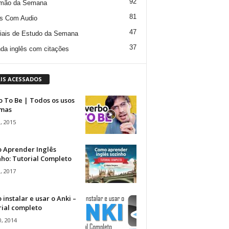
92
mão da Semana
81
s Com Audio
47
iais de Estudo da Semana
37
da inglês com citações
IS ACESSADOS
 To Be | Todos os usos
rmas
, 2015
 Aprender Inglês
ho: Tutorial Completo
, 2017
instalar e usar o Anki –
rial completo
, 2014