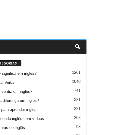
TEGORIAS
1261
 significa em inglês?
1040
al Verbs
741
se diz em inglês?
321
a diferença em inglês?
221
 para aprender inglês
208
dendo inglês com vídeos
98
turas do inglês