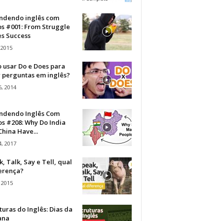
ndendo inglês com
os #001: From Struggle
s Success
 2015
 usar Do e Does para
r perguntas em inglês?
, 2014
ndendo Inglês Com
s #208: Why Do India
hina Have...
, 2017
, Talk, Say e Tell, qual
ferença?
 2015
turas do Inglês: Dias da
ana