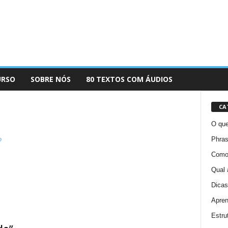
URSO
SOBRE NÓS
80 TEXTOS COM ÁUDIOS
CA
O que
Phras
Como 
Qual 
Dicas
Apren
Estru