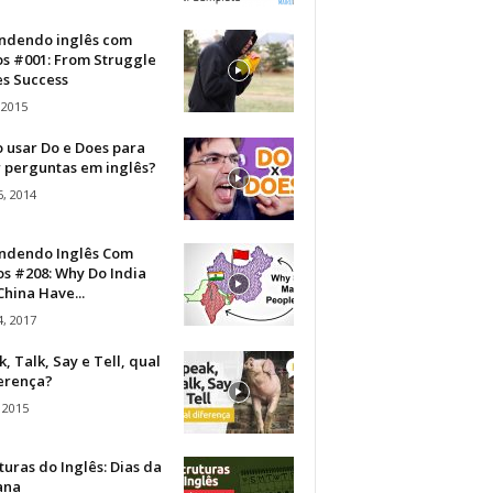
ndendo inglês com
os #001: From Struggle
s Success
 2015
 usar Do e Does para
r perguntas em inglês?
, 2014
ndendo Inglês Com
s #208: Why Do India
hina Have...
, 2017
, Talk, Say e Tell, qual
ferença?
 2015
turas do Inglês: Dias da
ana