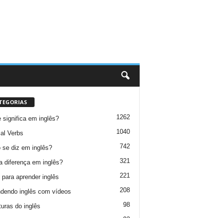
TEGORIAS
1262
 significa em inglês?
1040
al Verbs
742
se diz em inglês?
321
a diferença em inglês?
221
 para aprender inglês
208
dendo inglês com vídeos
98
turas do inglês