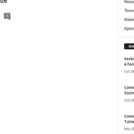
que
Resu
Texto
3
Mater
Apren
MA
Verbo
e fo
Oct 30
Como
Sozin
Oct 29
Como 
Tuto
Nov 20