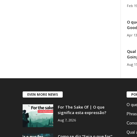
Feb 19
O que
Good
Apr 13
Qual 
Goin
Aug 15
EVEN MORE NEWS
PO
O que
For The Sake Of | O que
significa esta expressão?
Phras
Aug 7, 2026
Como 
Qual 
Como se diz “Seja o que for”