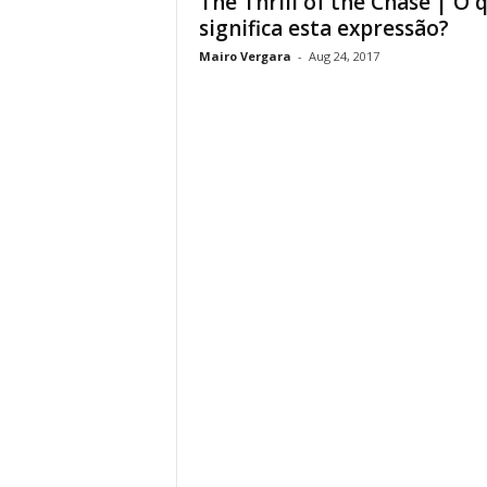
The Thrill of the Chase | O 
significa esta expressão?
Mairo Vergara
-
Aug 24, 2017