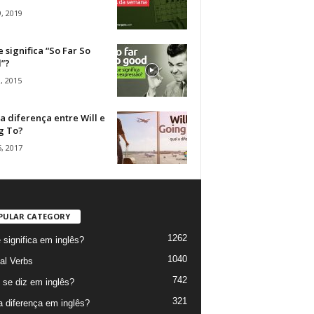
, 2019
 significa “So Far So
”?
, 2015
a diferença entre Will e
g To?
, 2017
PULAR CATEGORY
1262
 significa em inglês?
1040
al Verbs
742
se diz em inglês?
321
a diferença em inglês?