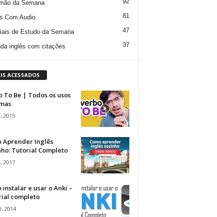
92
mão da Semana
81
s Com Audio
47
iais de Estudo da Semana
37
da inglês com citações
IS ACESSADOS
 To Be | Todos os usos
rmas
, 2015
 Aprender Inglês
ho: Tutorial Completo
, 2017
instalar e usar o Anki –
rial completo
, 2014