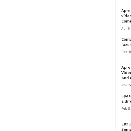
Apre
víde
Come
Apr 6,
Como
faze
Dec 16
Apre
Vídeo
And C
Nov 24
Speak
a di
Feb 5,
Estru
Sem