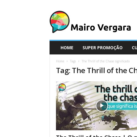
M
a
i
r
o
V
e
HOME
SUPER PROMOÇÃO
C
r
g
Home
Tags
The Thrill of the Chase significado
a
Tag: The Thrill of the C
r
a