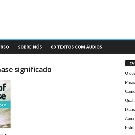
URSO
SOBRE NÓS
80 TEXTOS COM ÁUDIOS
CA
hase significado
O que
Phras
Como 
Qual 
Dicas
Apren
Estru