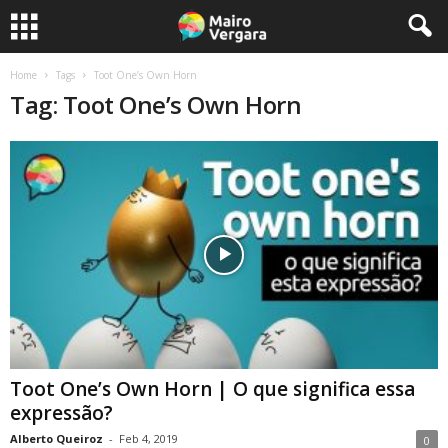
Home
Tags
Toot One’s Own Horn
Tag: Toot One’s Own Horn
Toot One’s Own Horn | O que significa essa
expressão?
Alberto Queiroz
-
Feb 4, 2019
0