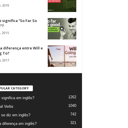
, 2019
 significa “So Far So
”?
, 2015
a diferença entre Will e
g To?
, 2017
PULAR CATEGORY
1262
 significa em inglês?
1040
al Verbs
742
se diz em inglês?
321
a diferença em inglês?