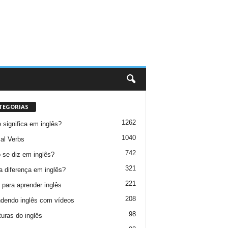
TEGORIAS
1262
 significa em inglês?
1040
al Verbs
742
se diz em inglês?
321
a diferença em inglês?
221
 para aprender inglês
208
dendo inglês com vídeos
98
turas do inglês