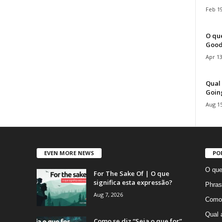
Feb 19
O que
Good
Apr 13
Qual 
Goin
Aug 15
EVEN MORE NEWS
PO
O que
For The Sake Of | O que
significa esta expressão?
Phras
Aug 7, 2026
Como 
Qual 
Como se diz “Seja o que for”