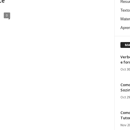
te
Resu
Texto
0
Mater
Apren
MA
Verbo
e fo
Oct 30
Como
Sozin
Oct 29
Como 
Tuto
Nov 20