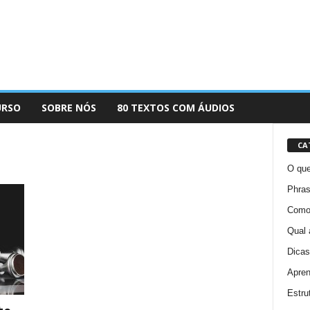
URSO
SOBRE NÓS
80 TEXTOS COM ÁUDIOS
CA
O que
Phras
Como 
Qual 
Dicas
Apren
Estru