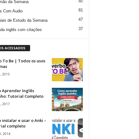
92
mão da Semana
81
s Com Audio
47
iais de Estudo da Semana
37
da inglês com citações
IS ACESSADOS
 To Be | Todos os usos
rmas
, 2015
 Aprender Inglês
ho: Tutorial Completo
, 2017
instalar e usar o Anki –
rial completo
, 2014