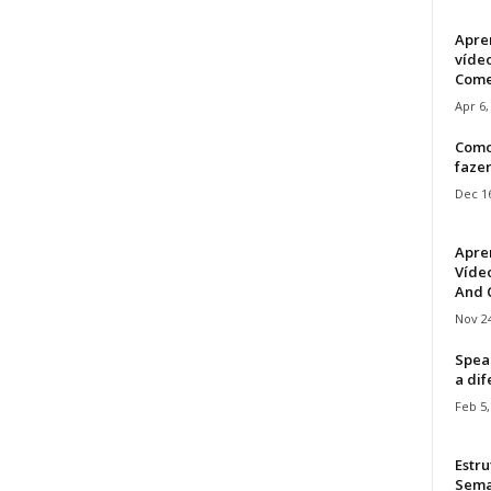
Apre
víde
Come
Apr 6,
Como
faze
Dec 16
Apre
Vídeo
And C
Nov 24
Speak
a di
Feb 5,
Estru
Sem