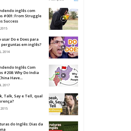
ndendo inglês com
os #001: From Struggle
s Success
 2015
 usar Do e Does para
r perguntas em inglês?
, 2014
ndendo Inglês Com
s #208: Why Do India
hina Have...
, 2017
, Talk, Say e Tell, qual
ferença?
 2015
turas do Inglês: Dias da
ana