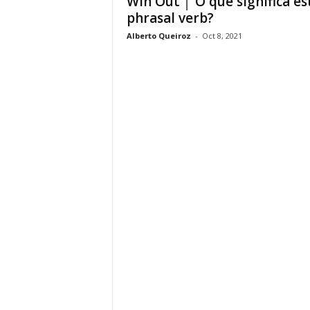
Win Out │ O que significa es
phrasal verb?
Alberto Queiroz
-
Oct 8, 2021