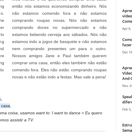
ng
então nós estamos economizando dinheiro. Nós
Apre
s.
não estamos comendo fora e não estamos
vídeo
he
comprando roupas novas. Nós não estamos
Come
eer
comprando doces no supermercado e não
Apr 6,
to
estamos bebendo cerveja aos sábados. Nós não
Como
ng
estamos indo a jogos de basquete e não estamos
fazer
and
nem comprando presentes um para o outro.
Dec 16
are
Nossos amigos Jane e Paul também querem
ing
comprar uma casa, então eles também não estão
Apre
to
comendo fora. Eles não estão comprando roupas
Vídeo
novas e não estão indo a festas. Mas vale a pena!
And C
Nov 24
Speak
e
,
difer
 casa
,
Feb 5,
uma coisa
, usamos
want to
:
I want to dance
=
Eu quero
mos assistir a TV
.
Estru
Sema