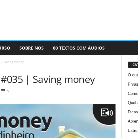
URSO
SOBRE NÓS
80 TEXTOS COM ÁUDIOS
 | Saving money
CA
 #035 | Saving money
O que
Phras
0
Como 
Qual 
Dicas
Apren
Estru