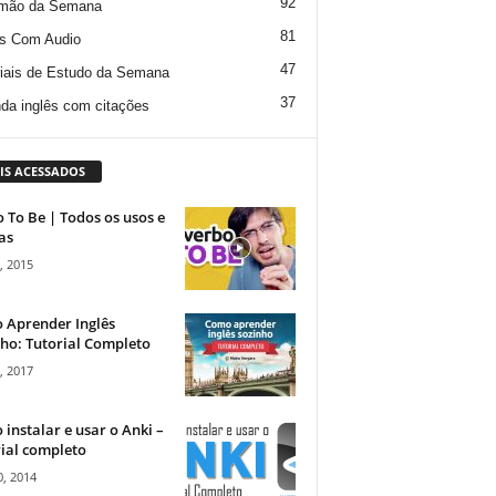
92
mão da Semana
81
s Com Audio
47
iais de Estudo da Semana
37
da inglês com citações
IS ACESSADOS
 To Be | Todos os usos e
as
, 2015
 Aprender Inglês
ho: Tutorial Completo
, 2017
instalar e usar o Anki –
ial completo
, 2014