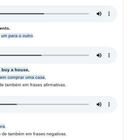
ents.
s
um para o outro
.
o buy a house
,
em comprar uma casa
,
de também em frases afirmativas.
ora
.
o de também em frases negativas.