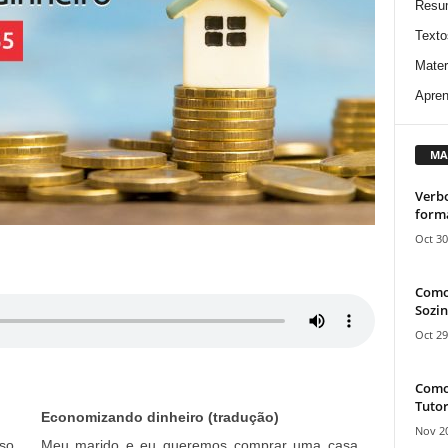
Resu
Texto
Mater
Apren
MA
Verbo
form
Oct 30
Como
Sozin
Oct 29
Como 
Tutor
Economizando dinheiro (tradução)
Nov 20
so
Meu marido e eu queremos comprar uma casa,