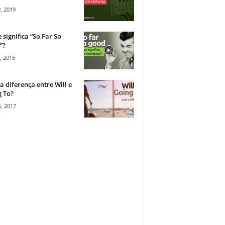
, 2019
 significa “So Far So
”?
, 2015
a diferença entre Will e
 To?
, 2017