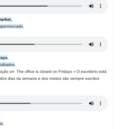
market
,
upermercado
,
days
.
sábados
.
sição
on
: The office is closed on Fridays = O escritório está
 dos dias da semana e dos meses são sempre escritos
te
,