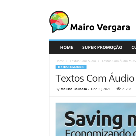
M
a
i
r
o
V
e
HOME
SUPER PROMOÇÃO
C
r
g
Home
Textos Com Audio
Textos Com Áudio #035
a
TEXTOS COM AUDIO
r
Textos Com Áudio
a
By
Melissa Barbosa
-
Dec 10, 2021
21258