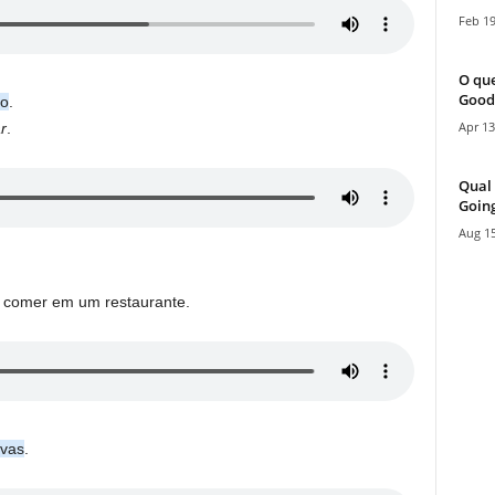
Feb 19
O que
Good
ro
.
Apr 13
r
.
Qual 
Going
Aug 15
e comer em um restaurante.
vas
.