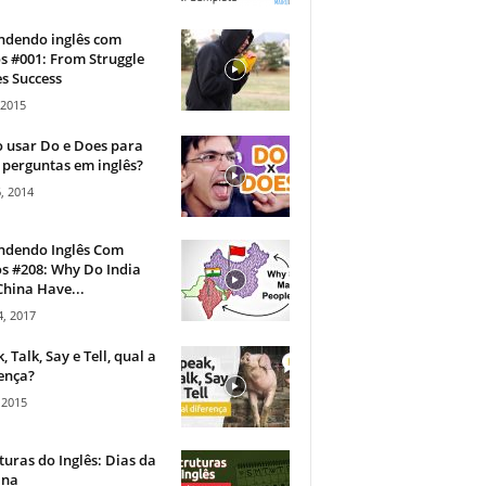
ndendo inglês com
s #001: From Struggle
s Success
 2015
 usar Do e Does para
 perguntas em inglês?
, 2014
ndendo Inglês Com
s #208: Why Do India
hina Have...
, 2017
, Talk, Say e Tell, qual a
ença?
 2015
turas do Inglês: Dias da
na