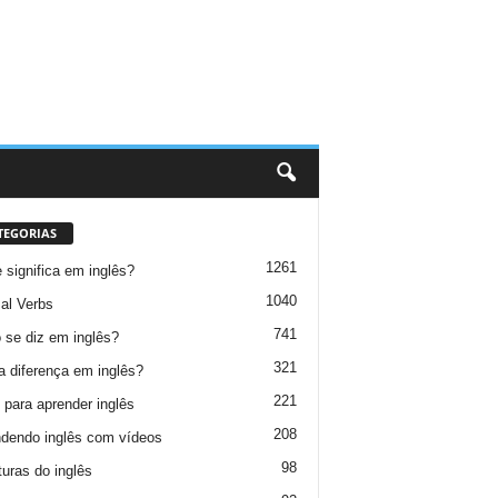
TEGORIAS
1261
 significa em inglês?
1040
al Verbs
741
se diz em inglês?
321
a diferença em inglês?
221
 para aprender inglês
208
dendo inglês com vídeos
98
turas do inglês