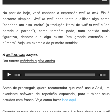
No post de hoje, você conhece a expressão
wall to wall
. Ela é
bastante simples.
Wall to wall
pode tanto qualificar algo como
“cobrindo um piso inteiro” (a tradução literal de
wall to wall
é “de
parede a parede”), como também pode, num sentido mais
figurativo, denotar que algo existe “em grande extensão ou
número”. Veja um exemplo do primeiro sentido:
A
wall-to-wall
carpet.
Um tapete
cobrindo o piso inteiro
.
Audio
00:00
00:00
Player
Antes de prosseguir, quero recomendar que você use o Anki, um
excelente software de repetição espaçada, para turbinar seus
estudos com frases. Veja como fazer
isso aqui
.
Quando se trata do segundo sentido, que é o foco deste post,
wall