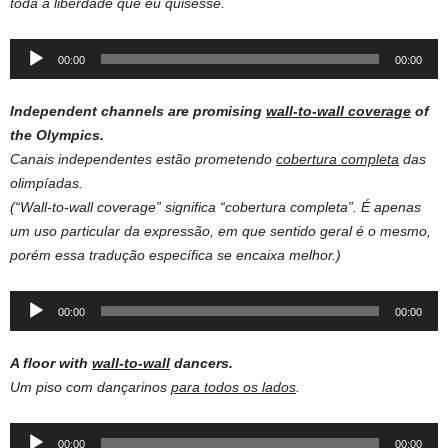
toda a liberdade que eu quisesse.
Audio
00:00
00:00
Player
Independent channels are promising
wall-to-wall coverage
of
the Olympics.
Canais independentes estão prometendo
cobertura completa
das
olimpíadas.
(“Wall-to-wall coverage” significa “cobertura completa”. É apenas
um uso particular da expressão, em que sentido geral é o mesmo,
porém essa tradução específica se encaixa melhor.)
Audio
00:00
00:00
Player
A floor with
wall-to-wall
dancers.
Um piso com dançarinos
para todos os lados
.
Audio
00:00
00:00