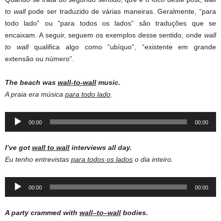
to wall
pode ser traduzido de várias maneiras. Geralmente, “para
todo lado” ou “para todos os lados” são traduções que se
encaixam. A seguir, seguem os exemplos desse sentido, onde
wall
to wall
qualifica algo como “ubíquo”, “existente em grande
extensão ou número”.
The beach was
wall-to-wall
music.
A praia era música
para todo lado
.
Audio
00:00
00:00
Player
I’ve got
wall to wall
interviews all day.
Eu tenho entrevistas
para todos os lados
o dia inteiro.
Audio
00:00
00:00
Player
A party crammed with
wall–to–wall
bodies.