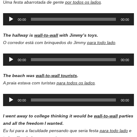
Uma festa abarrotada de gente
por todos os lados
.
Audio
00:00
00:00
Player
The hallway is
wall-to-wall
with Jimmy’s toys.
O corredor está com brinquedos do Jimmy
para todo lado
.
Audio
00:00
00:00
Player
The beach was
wall-to-wall tourists
.
A praia estava com turistas
para todos os lados
.
Audio
00:00
00:00
Player
I went away to college thinking it would be
wall-to-wall
parties
and all the freedom I wanted.
Eu fui para a faculdade pensando que seria festa
para todo lado
e