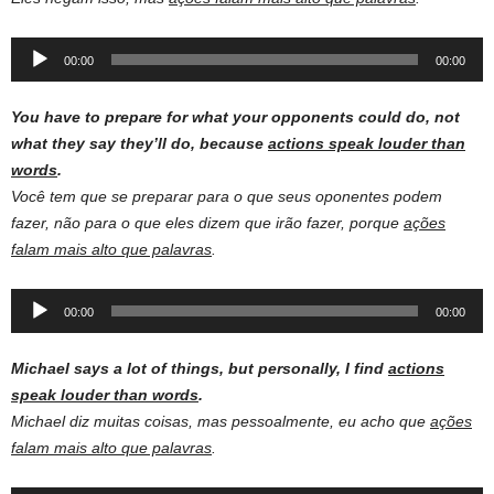
Audio
00:00
00:00
Player
You have to prepare for what your opponents could do, not
what they say they’ll do, because
actions speak louder than
words
.
Você tem que se preparar para o que seus oponentes podem
fazer, não para o que eles dizem que irão fazer, porque
ações
falam mais alto que palavras
.
Audio
00:00
00:00
Player
Michael says a lot of things, but personally, I find
actions
speak louder than words
.
Michael diz muitas coisas, mas pessoalmente, eu acho que
ações
falam mais alto que palavras
.