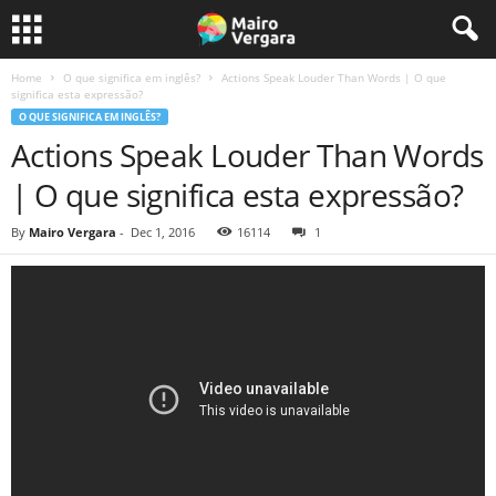
Home
O que significa em inglês?
Actions Speak Louder Than Words | O que
significa esta expressão?
O QUE SIGNIFICA EM INGLÊS?
Actions Speak Louder Than Words
| O que significa esta expressão?
By
Mairo Vergara
-
Dec 1, 2016
16114
1