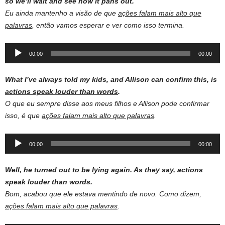
so we’ll wait and see how it pans out.
Eu ainda mantenho a visão de que
ações falam mais alto que
palavras
, então vamos esperar e ver como isso termina.
Audio
00:00
00:00
Player
What I’ve always told my kids, and Allison can confirm this, is
actions speak louder than words
.
O que eu sempre disse aos meus filhos e Allison pode confirmar
isso, é que
ações falam mais alto que palavras
.
Audio
00:00
00:00
Player
Well, he turned out to be lying again. As they say, actions
speak louder than words.
Bom, acabou que ele estava mentindo de novo. Como dizem,
ações falam mais alto que palavras
.