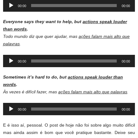
Audio
00:00
00:00
Player
Everyone says they want to help, but
actions speak louder
than words
.
Todo mundo diz que quer ajudar, mas
ações falam mais alto que
palavras
.
Audio
00:00
00:00
Player
Sometimes it’s hard to do, but
actions speak louder than
words
.
Às vezes é difícil fazer, mas
ações falam mais alto que palavras
.
Audio
00:00
00:00
Player
E é isso aí, pessoal. O post de hoje não foi sobre algo muito difícil
mas ainda assim é bom que você pratique bastante. Deixe seu