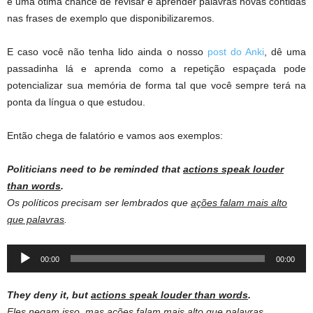
é uma ótima chance de revisar e aprender palavras novas contidas
nas frases de exemplo que disponibilizaremos.
E caso você não tenha lido ainda o nosso
post do Anki
, dê uma
passadinha lá e aprenda como a repetição espaçada pode
potencializar sua memória de forma tal que você sempre terá na
ponta da língua o que estudou.
Então chega de falatório e vamos aos exemplos:
Politicians need to be reminded that
actions speak louder
than words
.
Os políticos precisam ser lembrados que
ações falam mais alto
que palavras
.
Audio
00:00
00:00
Player
They deny it, but
actions speak louder than words
.
Eles negam isso, mas
ações falam mais alto que palavras
.