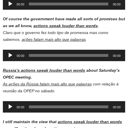
Audio
00:00
00:00
Player
Of course the government have made all sorts of promises but
as we all know,
actions speak louder than words
.
Claro que o governo fez todo tipo de promessa mas como
sabemos,
ações falam mais alto que palavras
.
Audio
00:00
00:00
Player
Russia’s actions speak louder than words
about Saturday’s
OPEC meeting.
As ações da Rússia falam mais alto que palavras
com relação à
reunião da OPEP no sábado.
Audio
00:00
00:00
Player
I still maintain the view that
actions speak louder than words