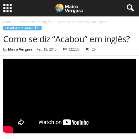
Home
Como se diz em inglês?
Como se diz “Acabou” em inglês?
COMO SE DIZ EM INGLÊS?
Como se diz “Acabou” em inglês?
By
Mairo Vergara
-
Feb 19, 2015
122280
26