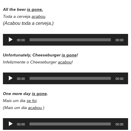
All the beer
is gone.
Toda a cerveja
acabou
.
(Acabou toda a cerveja.)
Audio
00:00
00:00
Player
Unfortunately, Cheeseburger
is gone
!
Infelizmente o Cheeseburger
acabou
!
Audio
00:00
00:00
Player
One more day
is gone
.
Mais um dia
se foi
.
(Mais um dia
acabou
.)
Audio
00:00
00:00
Player