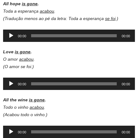
All hope
is gone
.
Toda a esperança
acabou
.
(Tradução menos ao pé da letra: Toda a esperança
se foi
.)
Audio
00:00
00:00
Player
Love
is gone
.
O amor
acabou
.
(O amor se foi.)
Audio
00:00
00:00
Player
All the wine
is gone
.
Todo o vinho
acabou
.
(Acabou todo o vinho.)
Audio
00:00
00:00
Player