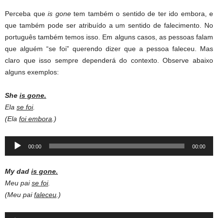
Perceba que
is gone
tem também o sentido de ter ido embora, e
que também pode ser atribuído a um sentido de falecimento. No
português também temos isso. Em alguns casos, as pessoas falam
que alguém “se foi” querendo dizer que a pessoa faleceu. Mas
claro que isso sempre dependerá do contexto. Observe abaixo
alguns exemplos:
She
is gone.
Ela
se foi
.
(Ela
foi embora
.)
Audio
00:00
00:00
Player
My dad
is gone.
Meu pai
se foi
.
(Meu pai
faleceu
.)
Audio