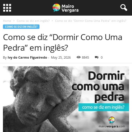
Home
Como se diz em inglês?
Como se diz “Dormir Como Uma Pedra” em inglês?
COMO SE DIZ EM INGLÊS?
Como se diz “Dormir Como Uma
Pedra” em inglês?
By
Ivy do Carmo Figueiredo
-
May 25, 2026
8845
0