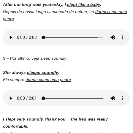
After our long walk yesterday, I
slept like a baby
.
Depois da nossa longa caminhada de ontem, eu
dormi como uma
pedra
.
5
– Por último, veja
sleep soundly
:
She always
sleeps soundly
.
Ela sempre
dorme como uma pedra
.
I
slept very soundly
, thank you ─ the bed was really
comfortable.