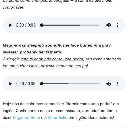
Eu
dormi como uma pedra
, obrigado ─ a cama estava muito
confortável.
Meggie was
sleeping soundly
, her face buried in a gray
sweater, probably her father’s.
A Meggie
estava dormindo como uma pedra
, seu rosto enterrado
em um suéter cinza, provavelmente do seu pai.
Hoje nós descobrimos como dizer “dormir como uma pedra” em
inglês. Continuando neste mesmo assunto, aprenda também a
dizer
Pegar no Sono
e
A Sono Solto
em inglês. Bons estudos!