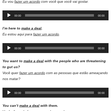
Eu vou
fazer um acordo
com você que você vai gostar.
Audio
00:00
00:00
Player
I’m here to
make a deal
.
Eu estou aqui para
fazer um acordo
.
Audio
00:00
00:00
Player
You want to
make a deal
with the people who are threatening
to gut us?
Você quer
fazer um acordo
com as pessoas que estão ameaçando
nos matar?
Audio
00:00
00:00
Player
You can’t
make a deal
with them.