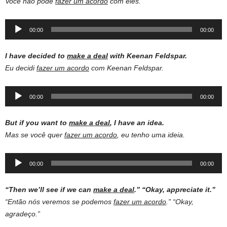
Você não pode
fazer um acordo
com eles.
Audio
00:00
00:00
Player
I have decided to
make a deal
with Keenan Feldspar.
Eu decidi
fazer um acordo
com Keenan Feldspar.
Audio
00:00
00:00
Player
But if you want to
make a deal
, I have an idea.
Mas se você quer
fazer um acordo
, eu tenho uma ideia.
Audio
00:00
00:00
Player
“Then we’ll see if we can
make a deal
.”
“Okay, appreciate it.”
“Então nós veremos se podemos
fazer um acordo
.” “Okay,
agradeço.”