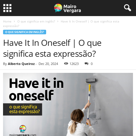
Home
O que significa em inglês?
Have It In Oneself | O que significa esta
expressão?
O QUE SIGNIFICA EM INGLÊS?
Have It In Oneself | O que
significa esta expressão?
By
Alberto Queiroz
-
Dec 20, 2024
12623
0