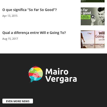
O que significa “So Far So Good”?
Apr 13, 2015
Qual a diferença entre Will e Going To?
Aug 15, 2017
EVEN MORE NEWS