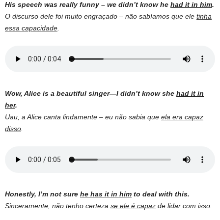
His speech was really funny – we didn’t know he
had it in him
.
O discurso dele foi muito engraçado – não sabíamos que ele
tinha
essa capacidade
.
Wow, Alice is a beautiful singer—I didn’t know she
had it in
her
.
Uau, a Alice canta lindamente – eu não sabia que
ela era capaz
disso
.
Honestly, I’m not sure
he has it in him
to deal with this.
Sinceramente, não tenho certeza
se ele é capaz
de lidar com isso.