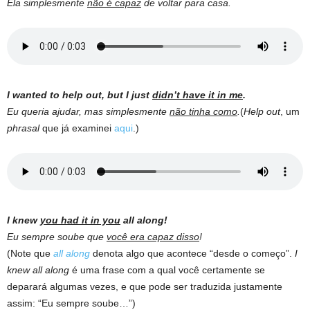
Ela simplesmente
não é capaz
de voltar para casa.
I wanted to help out, but I just
didn’t have it in me
.
Eu queria ajudar, mas simplesmente
não tinha como
.
(
Help out
, um
phrasal
que já examinei
aqui
.)
I knew
you had it in you
all along!
Eu sempre soube que
você era capaz disso
!
(Note que
all along
denota algo que acontece “desde o começo”.
I
knew all along
é uma frase com a qual você certamente se
deparará algumas vezes, e que pode ser traduzida justamente
assim: “Eu sempre soube…”)