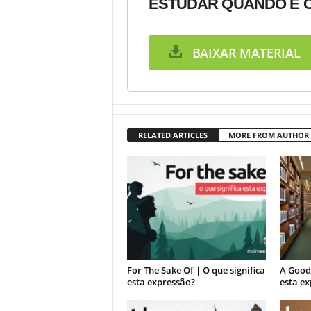
ESTUDAR QUANDO E C
BAIXAR MATERIAL
RELATED ARTICLES
MORE FROM AUTHOR
For The Sake Of | O que significa
A Good 
esta expressão?
esta e