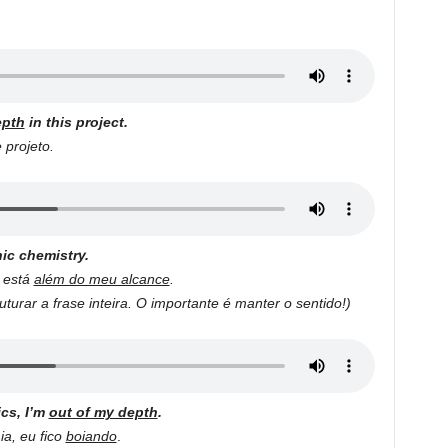
epth
in this project.
projeto.
ic chemistry.
 está
além do meu alcance
.
urar a frase inteira. O importante é manter o sentido!)
cs, I’m
out of my depth
.
a, eu fico
boiando
.