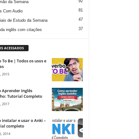
92
mão da Semana
81
s Com Audio
47
iais de Estudo da Semana
37
da inglês com citações
IS ACESSADOS
 To Be | Todos os usos e
as
, 2015
 Aprender Inglês
ho: Tutorial Completo
, 2017
instalar e usar o Anki –
ial completo
, 2014