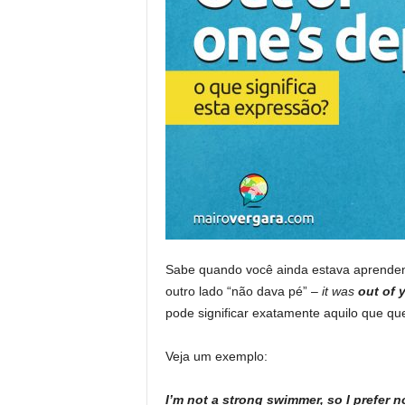
Sabe quando você ainda estava aprendend
outro lado “não dava pé” –
it was
out of 
pode significar exatamente aquilo que quer
Veja um exemplo:
I’m not a strong swimmer, so I prefer n