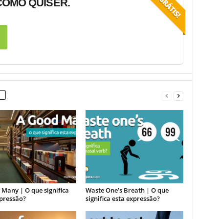
OMO QUISER.
Many | O que significa
Waste One’s Breath | O que
xpressão?
significa esta expressão?