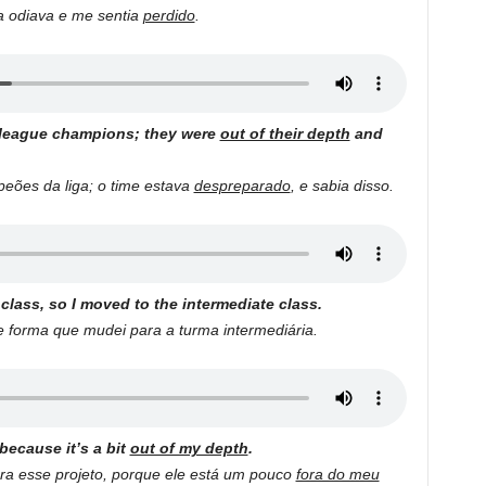
 a odiava e me sentia
perdido
.
e league champions; they were
out of their depth
and
peões da liga; o time estava
despreparado
, e sabia disso.
lass, so I moved to the intermediate class.
 forma que mudei para a turma intermediária.
 because it’s a bit
out of my depth
.
ara esse projeto, porque ele está um pouco
fora do meu