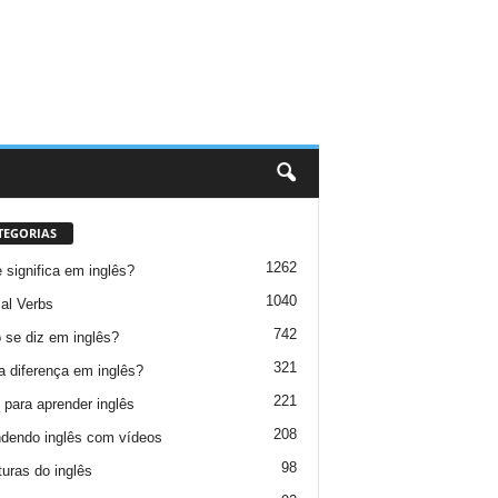
TEGORIAS
1262
 significa em inglês?
1040
al Verbs
742
se diz em inglês?
321
a diferença em inglês?
221
 para aprender inglês
208
dendo inglês com vídeos
98
turas do inglês