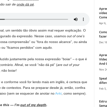
não sair de
onde dá pé
.
Apre
vídeo
Come
Apr 6,
nal, um sentido tão óbvio assim mal requer explicação. O
Como
fazer
o figurado da expressão. Nesse caso, usamos
out of one’s
nossa compreensão” ou “fora do nosso alcance”, ou ainda
Dec 16
 ou “ficamos perdidos” com aquilo.
Apre
Vídeo
duzido justamente pela nossa expressão “boiar” – o que é
And C
ntrário. Afinal, se você “não dá pé” (
are out of your
Nov 24
 não boiar!
Speak
l e conforme você for lendo mais em inglês, é certeza que
difer
de contextos. Para se preparar desde já, então, confira
Feb 5,
aixo (sem se esquecer de anotar no
Anki
, como sempre).
Estru
like this — I’m
out of my depth
.
Sema