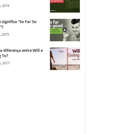
, 2019
 significa “So Far So
”?
, 2015
a diferença entre Will e
 To?
, 2017