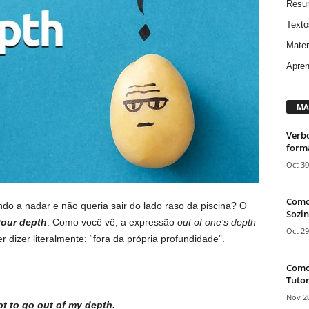
Resu
Texto
Mater
Apren
MA
Verbo
form
Oct 30
Como
o a nadar e não queria sair do lado raso da piscina? O
Sozin
your depth
. Como você vê, a expressão
out of one’s depth
Oct 29
 dizer literalmente: “fora da própria profundidade”.
Como 
Tutor
Nov 20
ot to go
out of my depth
.