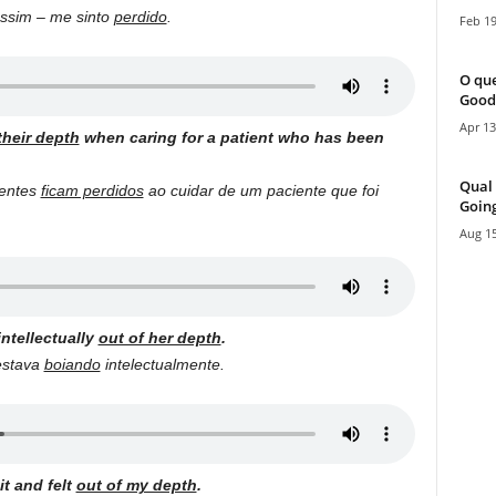
assim – me sinto
perdido
.
Feb 19
O que
Good
Apr 13
their depth
when caring for a patient who has been
Qual 
ientes
ficam perdidos
ao cuidar de um paciente que foi
Going
Aug 15
intellectually
out of her depth
.
estava
boiando
intelectualmente.
it and felt
out of my depth
.