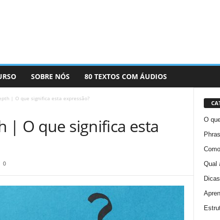
URSO
SOBRE NÓS
80 TEXTOS COM ÁUDIOS
pth | O que significa esta expressão?
CA
 | O que significa esta
O que
Phras
Como 
0
Qual 
Dicas
Apren
Estru