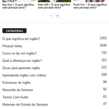
Rip Out | O que significa
Rain Off | O que significa
Push For | O que significa
este phrasal verb?
este phrasal verb?
este phrasal verb?
CATEGORIAS
1262
O que significa em inglês?
1040
Phrasal Verbs
742
Como se diz em inglês?
321
Qual a diferença em inglês?
221
Dicas para aprender inglês
208
Aprendendo inglês com vídeos
98
Estruturas do inglês
92
Resumão da Semana
81
Textos Com Audio
47
Materiais de Estudo da Semana