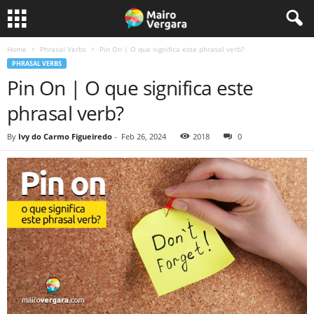
Home
Phrasal Verbs
Pin On | O que significa este phrasal verb?
PHRASAL VERBS
Pin On | O que significa este
phrasal verb?
By
Ivy do Carmo Figueiredo
-
Feb 26, 2024
2018
0