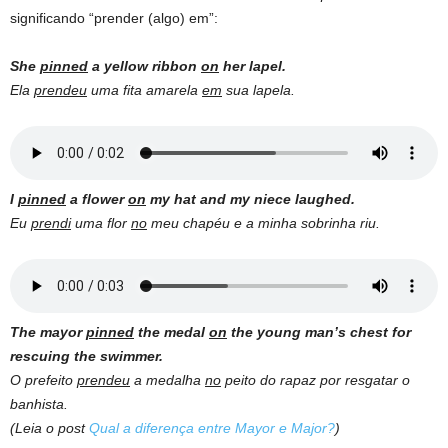
significando “prender (algo) em”:
She
pinned
a yellow ribbon
on
her lapel.
Ela
prendeu
uma fita amarela
em
sua lapela.
I
pinned
a flower
on
my hat and my niece laughed.
Eu
prendi
uma flor
no
meu chapéu e a minha sobrinha riu.
The mayor
pinned
the medal
on
the young man’s chest for
rescuing the swimmer.
O prefeito
prendeu
a medalha
no
peito do rapaz por resgatar o
banhista.
(Leia o post
Qual a diferença entre Mayor e Major?
)