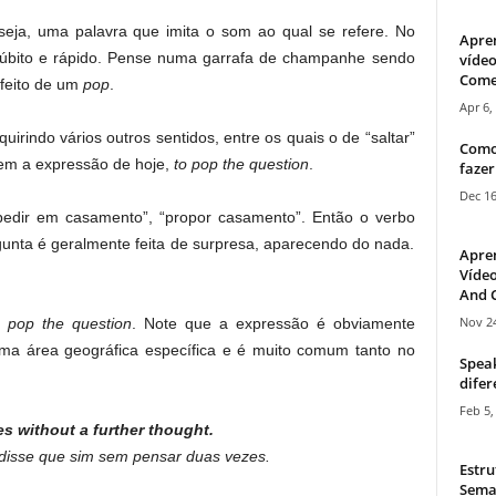
ja, uma palavra que imita o som ao qual se refere. No
Apre
 súbito e rápido. Pense numa garrafa de champanhe sendo
vídeo
Come
feito de um
pop
.
Apr 6,
quirindo vários outros sentidos, entre os quais o de “saltar”
Como
vem a expressão de hoje,
to pop the question
.
fazer
Dec 16
“pedir em casamento”, “propor casamento”. Então o verbo
rgunta é geralmente feita de surpresa, aparecendo do nada.
Apre
Vídeo
And C
Nov 24
r
pop the question
. Note que a expressão é obviamente
uma área geográfica específica e é muito comum tanto no
Speak
difer
Feb 5,
es without a further thought.
 disse que sim sem pensar duas vezes.
Estru
Sema