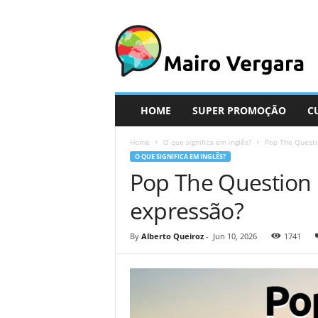
M
a
i
r
o
V
e
HOME
SUPER PROMOÇÃO
C
r
g
Home
O que significa em inglês?
Pop The Questio
a
O QUE SIGNIFICA EM INGLÊS?
r
Pop The Question |
a
expressão?
By
Alberto Queiroz
-
Jun 10, 2026
1741