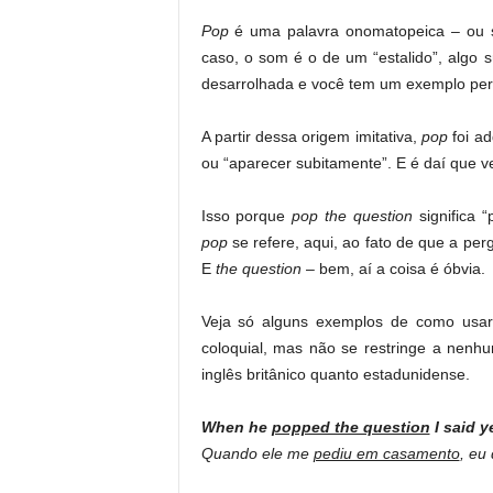
Pop
é uma palavra onomatopeica – ou se
caso, o som é o de um “estalido”, algo
desarrolhada e você tem um exemplo per
A partir dessa origem imitativa,
pop
foi ad
ou “aparecer subitamente”. E é daí que 
Isso porque
pop the question
significa 
pop
se refere, aqui, ao fato de que a pe
E
the question
– bem, aí a coisa é óbvia.
Veja só alguns exemplos de como usa
coloquial, mas não se restringe a nenh
inglês britânico quanto estadunidense.
When he
popped the question
I said y
Quando ele me
pediu em casamento
, eu