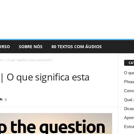
URSO
SOBRE NÓS
80 TEXTOS COM ÁUDIOS
n | O que significa esta expressão?
CA
 O que significa esta
O que
Phras
Como 
0
Qual 
Dicas
Apren
Estru