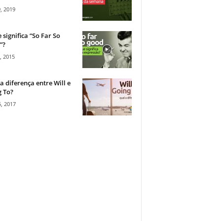
, 2019
 significa “So Far So
”?
, 2015
a diferença entre Will e
 To?
, 2017