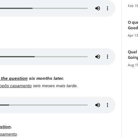
Feb 19
O que
Good
Apr 13
Qual 
Going
Aug 15
the question
six months later.
opôs casamento
seis meses mais tarde.
stion
.
asamento
.