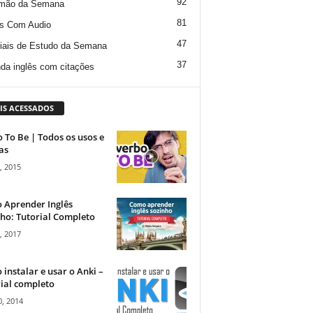
92
mão da Semana
81
s Com Audio
47
iais de Estudo da Semana
37
da inglês com citações
IS ACESSADOS
 To Be | Todos os usos e
as
, 2015
 Aprender Inglês
ho: Tutorial Completo
, 2017
instalar e usar o Anki –
ial completo
, 2014