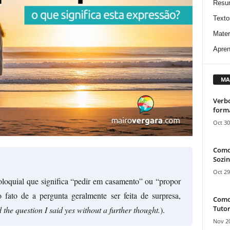
Resu
Texto
Mater
Apren
MA
Verbo
form
Oct 30
Como
Sozin
Oct 29
loquial que significa “pedir em casamento” ou “propor
fato de a pergunta geralmente ser feita de surpresa,
Como 
Tutor
he question I said yes without a further thought.
).
Nov 20