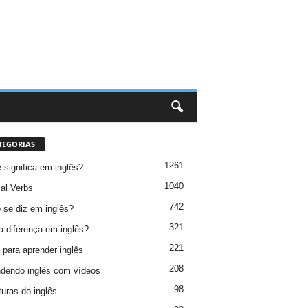
TEGORIAS
1261
 significa em inglês?
1040
al Verbs
742
se diz em inglês?
321
a diferença em inglês?
221
 para aprender inglês
208
dendo inglês com vídeos
98
turas do inglês