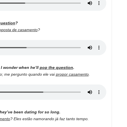
question
?
oposta de casamento
?
 I wonder when he’ll
pop the question
.
mpo; me pergunto quando ele vai
propor casamento
.
hey’ve been dating for so long.
mento
? Eles estão namorando já faz tanto tempo.