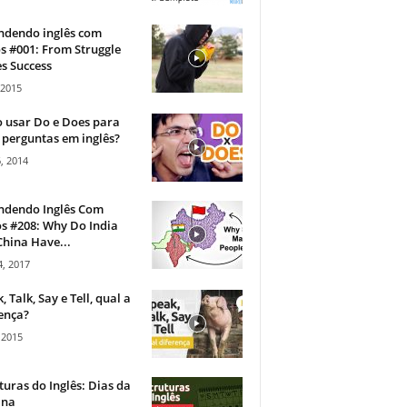
ndendo inglês com
s #001: From Struggle
s Success
 2015
 usar Do e Does para
 perguntas em inglês?
, 2014
ndendo Inglês Com
s #208: Why Do India
hina Have...
, 2017
, Talk, Say e Tell, qual a
ença?
 2015
turas do Inglês: Dias da
na