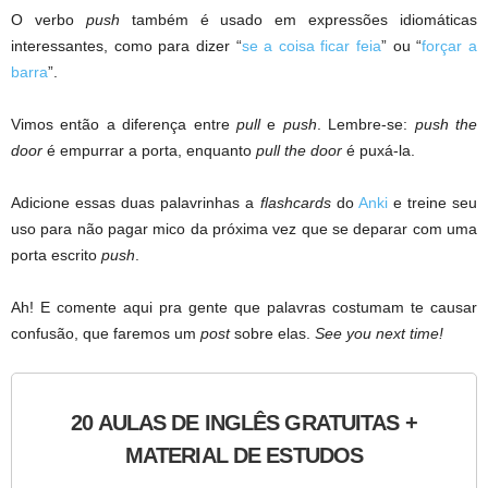
O verbo
push
também é usado em expressões idiomáticas
interessantes, como para dizer “
se a coisa ficar feia
” ou “
forçar a
barra
”.
Vimos então a diferença entre
pull
e
push
. Lembre-se:
push the
door
é empurrar a porta, enquanto
pull the door
é puxá-la.
Adicione essas duas palavrinhas a
flashcards
do
Anki
e treine seu
uso para não pagar mico da próxima vez que se deparar com uma
porta escrito
push
.
Ah! E comente aqui pra gente que palavras costumam te causar
confusão, que faremos um
post
sobre elas.
See you next time!
20 AULAS DE INGLÊS GRATUITAS +
MATERIAL DE ESTUDOS