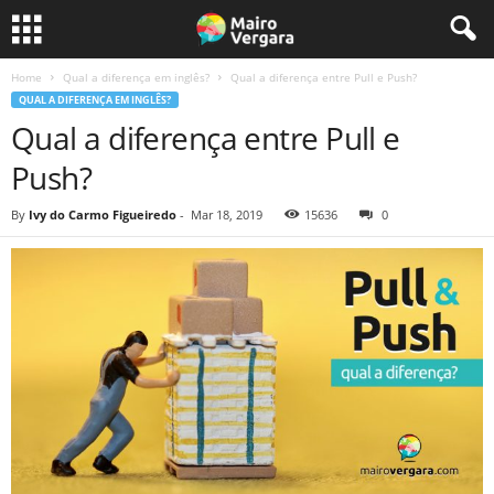
Home
Qual a diferença em inglês?
Qual a diferença entre Pull e Push?
QUAL A DIFERENÇA EM INGLÊS?
Qual a diferença entre Pull e
Push?
By
Ivy do Carmo Figueiredo
-
Mar 18, 2019
15636
0