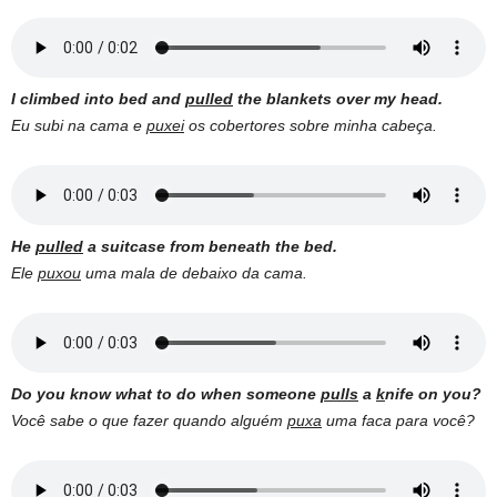
I
climbed
into
bed
and
pulled
the
blankets
over my
head
.
Eu subi na cama e
puxei
os cobertores sobre minha cabeça.
He
pulled
a
suitcase
from
beneath
the
bed
.
Ele
puxou
uma mala de debaixo da cama.
Do you know what to do when someone
pulls
a
k
nife on you?
Você sabe o que fazer quando alguém
puxa
uma faca para você?