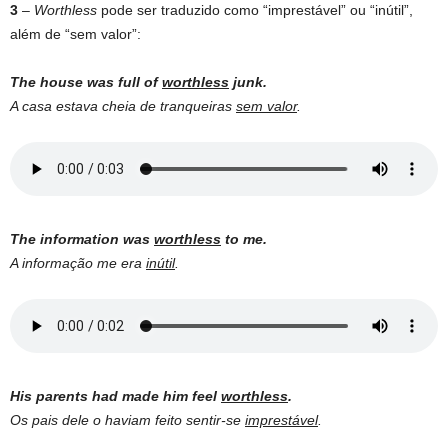
3
–
Worthless
pode ser traduzido como “imprestável” ou “inútil”,
além de “sem valor”:
The house was full of
worthless
junk.
A casa estava cheia de tranqueiras
sem valor
.
The information was
worthless
to me.
A informação me era
inútil
.
His parents had made him feel
worthless
.
Os pais dele o haviam feito sentir-se
imprestável
.