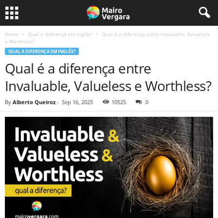
Home
Qual a diferença em inglês?
Qual é a diferença entre Invaluable, Valueless
e Worthless?
QUAL A DIFERENÇA EM INGLÊS?
Qual é a diferença entre
Invaluable, Valueless e Worthless?
By
Alberto Queiroz
-
Sep 16, 2025
10525
0