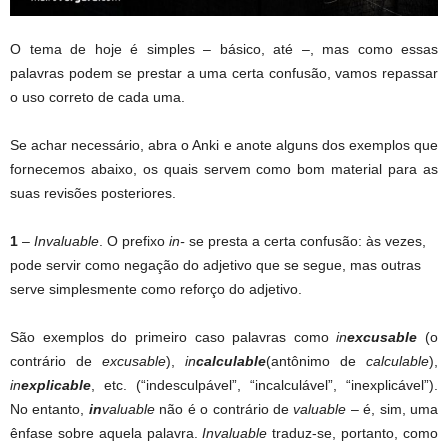
O tema de hoje é simples – básico, até –, mas como essas
palavras podem se prestar a uma certa confusão, vamos repassar
o uso correto de cada uma.
Se achar necessário, abra o Anki e anote alguns dos exemplos que
fornecemos abaixo, os quais servem como bom material para as
suas revisões posteriores.
1
–
Invaluable
. O prefixo
in-
se presta a certa confusão: às vezes,
pode servir como negação do adjetivo que se segue, mas outras
serve simplesmente como reforço do adjetivo.
São exemplos do primeiro caso palavras como
in
excusable
(o
contrário de
excusable
),
in
calculable
(antônimo de
calculable
),
in
explicable
, etc. (“indesculpável”, “incalculável”, “inexplicável”).
No entanto,
in
valuable
não é o contrário de
valuable
– é, sim, uma
ênfase sobre aquela palavra.
Invaluable
traduz-se, portanto, como