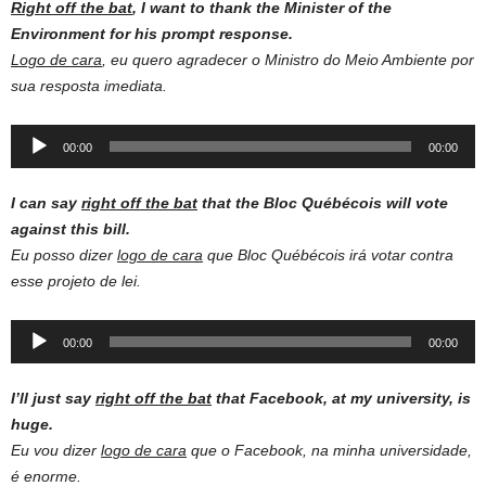
Right off the bat
, I want to thank the Minister of the
Environment for his prompt response.
Logo de cara
, eu quero agradecer o Ministro do Meio Ambiente por
sua resposta imediata.
Audio
00:00
00:00
Player
I can say
right off the bat
that the Bloc Québécois will vote
against this bill.
Eu posso dizer
logo de cara
que Bloc Québécois irá votar contra
esse projeto de lei.
Audio
00:00
00:00
Player
I’ll just say
right off the bat
that Facebook, at my university, is
huge.
Eu vou dizer
logo de cara
que o Facebook, na minha universidade,
é enorme.