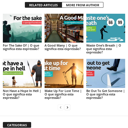
RELATED ARTICLES
MORE FROM AUTHOR
For The Sake Of | O que
A Good Many | O que
Waste One’s Breath | O
significa esta expressão?
significa esta expressão?
que significa esta
expressão?
Not Have a Hope In Hell |
Make Up For Lost Time |
Be Out To Get Someone |
O que significa esta
O que significa esta
O que significa esta
expressão?
expressão?
expressão?
CATEGORIAS