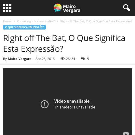
Home
O que significa em inglês?
Right off The Bat, O Que Significa Esta Expressão?
O QUE SIGNIFICA EM INGLÊS?
Right off The Bat, O Que Significa
Esta Expressão?
By
Mairo Vergara
-
Apr 23, 2016
26484
5