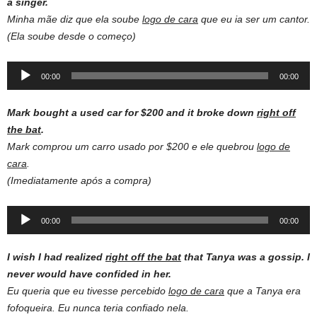
a singer.
Minha mãe diz que ela soube
logo de cara
que eu ia ser um cantor.
(Ela soube desde o começo)
Audio
00:00
00:00
Player
Mark bought a used car for $200 and it broke down
right off
the bat
.
Mark comprou um carro usado por $200 e ele quebrou
logo de
cara
.
(Imediatamente após a compra)
Audio
00:00
00:00
Player
I wish I had realized
right off the bat
that Tanya was a gossip. I
never would have confided in her.
Eu queria que eu tivesse percebido
logo de cara
que a Tanya era
fofoqueira. Eu nunca teria confiado nela.