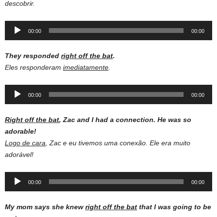
descobrir.
Audio
00:00
00:00
Player
They responded
right off the bat
.
Eles responderam
imediatamente
.
Audio
00:00
00:00
Player
Right off the bat
, Zac and I had a connection. He was so
adorable!
Logo de cara
, Zac e eu tivemos uma conexão. Ele era muito
adorável!
Audio
00:00
00:00
Player
My mom says she knew
right off the bat
that I was going to be