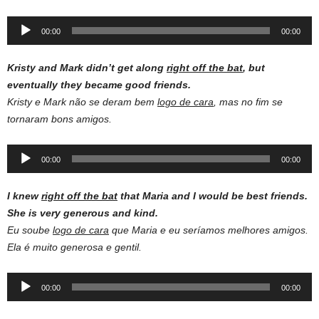
Audio
00:00
00:00
Player
Kristy and Mark didn’t get along
right off the bat
, but
eventually they became good friends.
Kristy e Mark não se deram bem
logo de cara
, mas no fim se
tornaram bons amigos.
Audio
00:00
00:00
Player
I knew
right off the bat
that Maria and I would be best friends.
She is very generous and kind.
Eu soube
logo de cara
que Maria e eu seríamos melhores amigos.
Ela é muito generosa e gentil.
Audio
00:00
00:00
Player