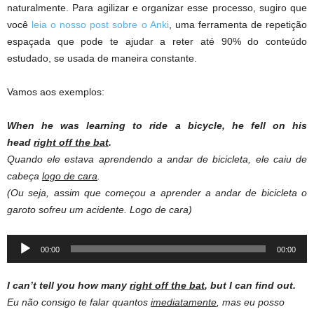
naturalmente. Para agilizar e organizar esse processo, sugiro que
você
leia o nosso post sobre o Anki
, uma ferramenta de repetição
espaçada que pode te ajudar a reter até 90% do conteúdo
estudado, se usada de maneira constante.
Vamos aos exemplos:
When he was learning to ride a bicycle, he fell on his
head
right off the bat
.
Quando ele estava aprendendo a andar de bicicleta, ele caiu de
cabeça
logo de cara
.
(Ou seja, assim que começou a aprender a andar de bicicleta o
garoto sofreu um acidente. Logo de cara)
Audio
00:00
00:00
Player
I can’t tell you how many
right off the bat
, but I can find out.
Eu não consigo te falar quantos
imediatamente
, mas eu posso