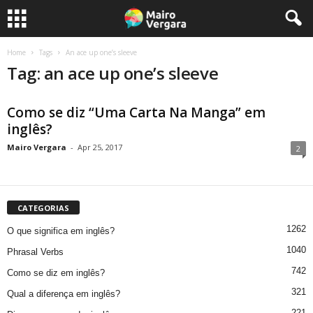
Home
Tags
An ace up one’s sleeve
Tag: an ace up one’s sleeve
Como se diz “Uma Carta Na Manga” em
inglês?
Mairo Vergara
-
Apr 25, 2017
2
CATEGORIAS
1262
O que significa em inglês?
1040
Phrasal Verbs
742
Como se diz em inglês?
321
Qual a diferença em inglês?
221