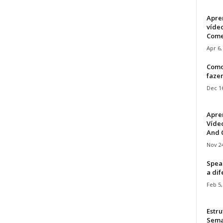
Apre
víde
Come
Apr 6,
Como
faze
Dec 16
Apre
Vídeo
And C
Nov 24
Speak
a di
Feb 5,
Estru
Sem