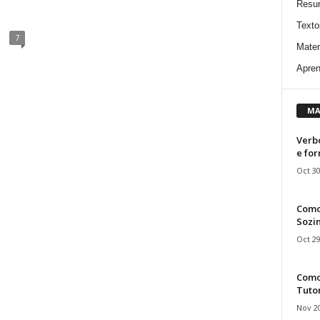
Resu
Texto
7
Mater
Apren
MA
Verbo
e fo
Oct 30
Como
Sozin
Oct 29
Como 
Tuto
Nov 20