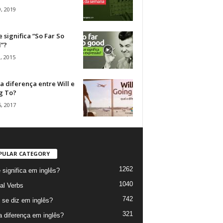
, 2019
 significa “So Far So
”?
, 2015
a diferença entre Will e
g To?
, 2017
PULAR CATEGORY
1262
 significa em inglês?
1040
al Verbs
742
se diz em inglês?
321
a diferença em inglês?