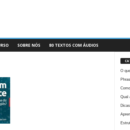
URSO
SOBRE NÓS
80 TEXTOS COM ÁUDIOS
CA
O que
Phras
Como 
Qual 
Dicas
Apren
Estru