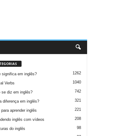
TEGORIAS
1262
 significa em inglês?
1040
al Verbs
742
se diz em inglês?
321
a diferença em inglês?
221
 para aprender inglês
208
dendo inglês com vídeos
98
turas do inglês