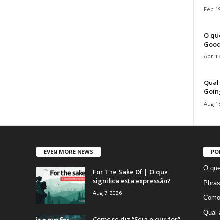
Feb 19
O que
Good
Apr 13
Qual 
Goin
Aug 15
EVEN MORE NEWS
PO
O que
For The Sake Of | O que
significa esta expressão?
Phras
Aug 7, 2026
Como 
Qual 
Como se diz “Seja o que for”