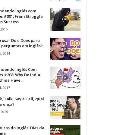
ndendo inglês com
os #001: From Struggle
s Success
 2015
 usar Do e Does para
r perguntas em inglês?
, 2014
ndendo Inglês Com
s #208: Why Do India
hina Have...
, 2017
, Talk, Say e Tell, qual
ferença?
 2015
turas do Inglês: Dias da
ana