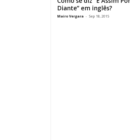
Como se diz “E Assim Por
Diante” em inglês?
Mairo Vergara
-
Sep 18, 2015