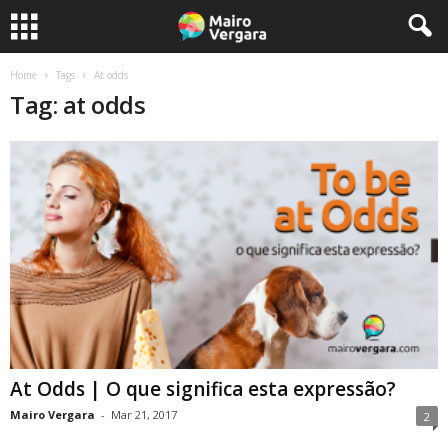
Home
Tags
At odds
Tag: at odds
At Odds | O que significa esta expressão?
Mairo Vergara
-
Mar 21, 2017
2