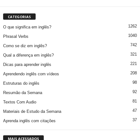
CATEGORIAS
1262
O que significa em inglês?
1040
Phrasal Verbs
742
Como se diz em inglês?
321
Qual a diferença em inglês?
221
Dicas para aprender inglês
208
Aprendendo inglês com vídeos
98
Estruturas do inglês
92
Resumão da Semana
81
Textos Com Audio
47
Materiais de Estudo da Semana
37
Aprenda inglês com citações
MAIS ACESSADOS