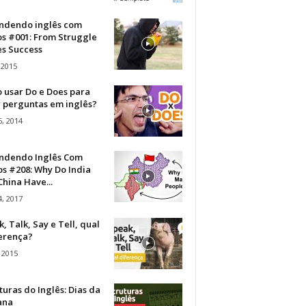
ndendo inglês com
os #001: From Struggle
s Success
 2015
 usar Do e Does para
r perguntas em inglês?
, 2014
ndendo Inglês Com
s #208: Why Do India
hina Have...
, 2017
, Talk, Say e Tell, qual
ferença?
 2015
turas do Inglês: Dias da
ana