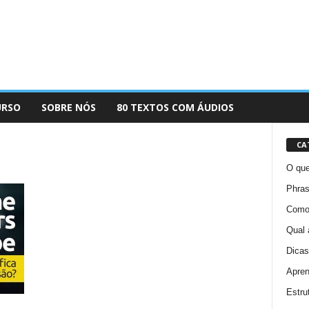
URSO
SOBRE NÓS
80 TEXTOS COM ÁUDIOS
CA
O que
Phras
Como 
Qual 
Dicas
Apren
Estru