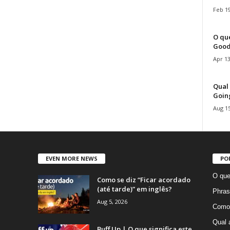
Feb 19
O que
Good
Apr 13
Qual 
Goin
Aug 15
EVEN MORE NEWS
PO
O que
Como se diz “Ficar acordado
(até tarde)” em inglês?
Phras
Aug 5, 2026
Como 
Qual 
Buff Up | O que significa este