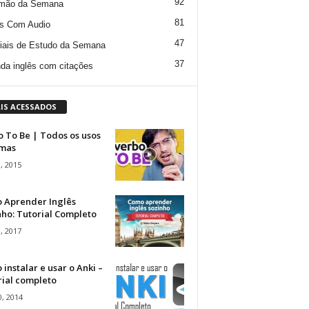
92
mão da Semana
81
s Com Audio
47
iais de Estudo da Semana
37
da inglês com citações
IS ACESSADOS
 To Be | Todos os usos
rmas
, 2015
 Aprender Inglês
ho: Tutorial Completo
, 2017
instalar e usar o Anki –
rial completo
, 2014