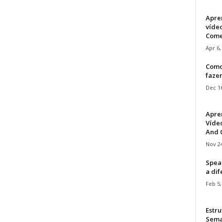
Apre
víde
Come
Apr 6,
Como
faze
Dec 16
Apre
Vídeo
And C
Nov 24
Speak
a di
Feb 5,
Estru
Sem