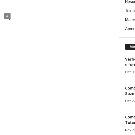
Resu
Texto
4
Mater
Apren
MA
Verbo
e fo
Oct 30
Como
Sozin
Oct 29
Como 
Tuto
Nov 20