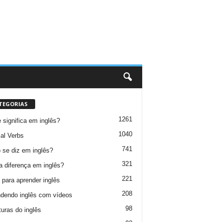
TEGORIAS
1261
 significa em inglês?
1040
al Verbs
741
se diz em inglês?
321
a diferença em inglês?
221
 para aprender inglês
208
dendo inglês com vídeos
98
turas do inglês