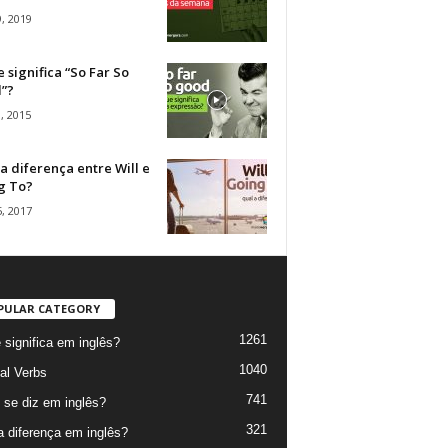
, 2019
 significa “So Far So
”?
, 2015
a diferença entre Will e
g To?
, 2017
PULAR CATEGORY
1261
 significa em inglês?
1040
al Verbs
741
se diz em inglês?
321
a diferença em inglês?