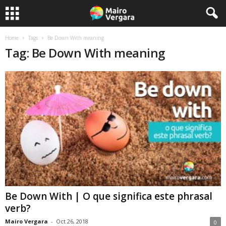
Home
Tags
Be Down With meaning
Tag: Be Down With meaning
Be Down With | O que significa este phrasal
verb?
Mairo Vergara
-
Oct 26, 2018
0