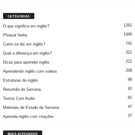
CATEGORIAS
1262
O que significa em inglês?
1040
Phrasal Verbs
742
Como se diz em inglês?
321
Qual a diferença em inglês?
221
Dicas para aprender inglês
208
Aprendendo inglês com vídeos
98
Estruturas do inglês
92
Resumão da Semana
81
Textos Com Audio
47
Materiais de Estudo da Semana
37
Aprenda inglês com citações
MAIS ACESSADOS