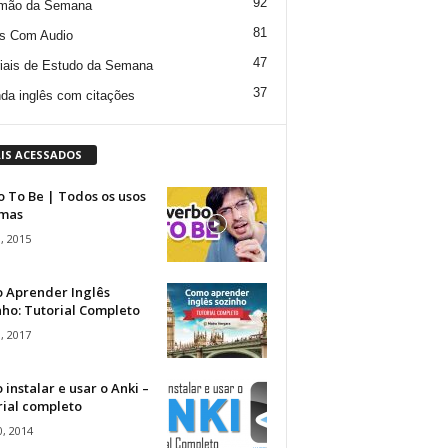
92
mão da Semana
81
s Com Audio
47
iais de Estudo da Semana
37
da inglês com citações
IS ACESSADOS
 To Be | Todos os usos
rmas
, 2015
 Aprender Inglês
ho: Tutorial Completo
, 2017
instalar e usar o Anki –
rial completo
, 2014