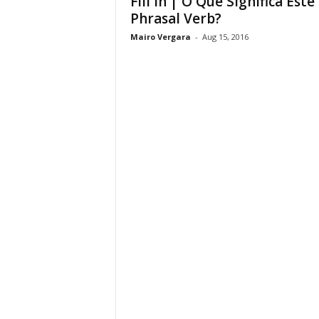
Fill in | O Que Significa Este
Phrasal Verb?
Mairo Vergara
-
Aug 15, 2016