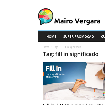
M
a
i
r
o
V
e
HOME
SUPER PROMOÇÃO
C
r
g
Home
Tags
Fill in significado
a
Tag: fill in significado
r
a