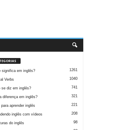
TEGORIAS
1261
 significa em inglês?
1040
al Verbs
741
se diz em inglês?
321
a diferença em inglês?
221
 para aprender inglês
208
dendo inglês com vídeos
98
turas do inglês