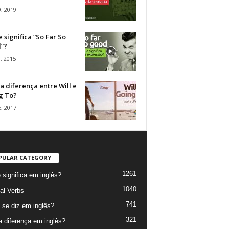
, 2019
 significa “So Far So
”?
, 2015
a diferença entre Will e
g To?
, 2017
PULAR CATEGORY
1261
 significa em inglês?
1040
al Verbs
741
se diz em inglês?
321
a diferença em inglês?