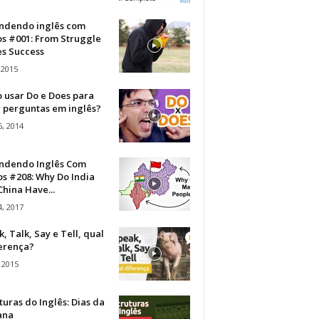
ndendo inglês com
os #001: From Struggle
s Success
 2015
 usar Do e Does para
r perguntas em inglês?
, 2014
ndendo Inglês Com
s #208: Why Do India
hina Have...
, 2017
, Talk, Say e Tell, qual
ferença?
 2015
turas do Inglês: Dias da
ana