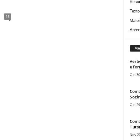
Resu
Texto
15
Mater
Apren
MA
Verbo
e fo
Oct 30
Como
Sozin
Oct 29
Como 
Tuto
Nov 20