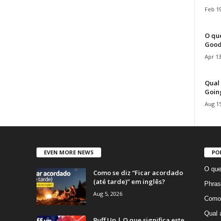
Feb 19
O que
Good
Apr 13
Qual 
Goin
Aug 15
EVEN MORE NEWS
PO
O que
Como se diz “Ficar acordado
(até tarde)” em inglês?
Phras
Aug 5, 2026
Como 
Qual 
Buff Up | O que significa este