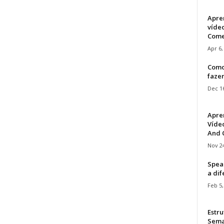
Apre
víde
Come
Apr 6,
Como
faze
Dec 16
Apre
Vídeo
And C
Nov 24
Speak
a di
Feb 5,
Estru
Sem