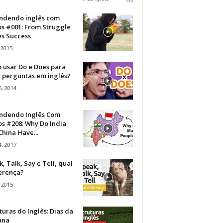
ndendo inglês com
os #001: From Struggle
s Success
 2015
 usar Do e Does para
r perguntas em inglês?
, 2014
ndendo Inglês Com
s #208: Why Do India
hina Have...
, 2017
, Talk, Say e Tell, qual
ferença?
 2015
turas do Inglês: Dias da
ana