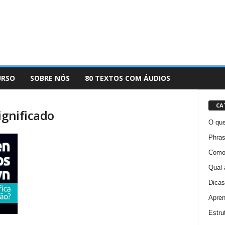
URSO
SOBRE NÓS
80 TEXTOS COM ÁUDIOS
CA
ignificado
O que
Phras
Como 
Qual 
Dicas
Apren
Estru