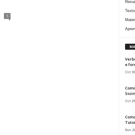
Resu
Texto
5
Mater
Apren
MA
Verbo
e fo
Oct 30
Como
Sozin
Oct 29
Como 
Tuto
Nov 20