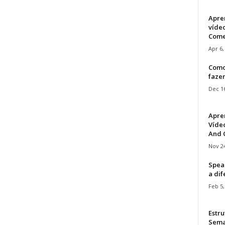
Apre
víde
Come
Apr 6,
Como
faze
Dec 16
Apre
Vídeo
And C
Nov 24
Speak
a di
Feb 5,
Estru
Sem