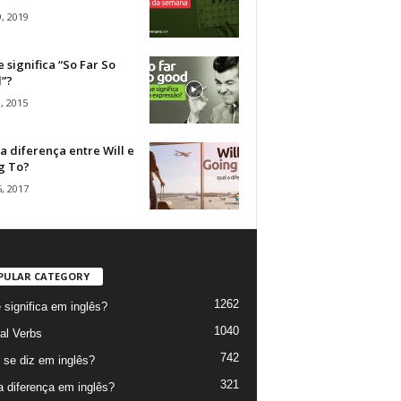
, 2019
 significa “So Far So
”?
, 2015
a diferença entre Will e
g To?
, 2017
PULAR CATEGORY
1262
 significa em inglês?
1040
al Verbs
742
se diz em inglês?
321
a diferença em inglês?