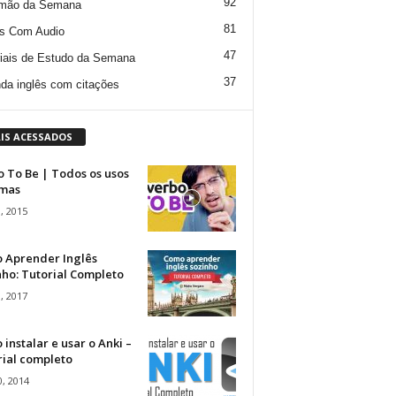
92
mão da Semana
81
s Com Audio
47
iais de Estudo da Semana
37
da inglês com citações
IS ACESSADOS
 To Be | Todos os usos
rmas
, 2015
 Aprender Inglês
ho: Tutorial Completo
, 2017
instalar e usar o Anki –
rial completo
, 2014