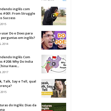
ndendo inglês com
os #001: From Struggle
s Success
 2015
 usar Do e Does para
r perguntas em inglês?
, 2014
ndendo Inglês Com
s #208: Why Do India
hina Have...
, 2017
, Talk, Say e Tell, qual
ferença?
 2015
turas do Inglês: Dias da
ana