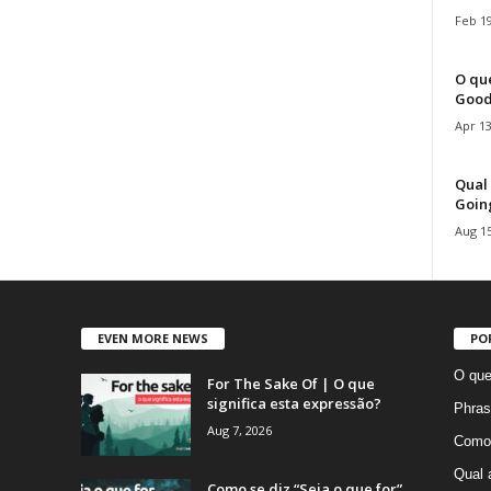
Feb 19
O que
Good
Apr 13
Qual 
Goin
Aug 15
EVEN MORE NEWS
PO
O que
For The Sake Of | O que
significa esta expressão?
Phras
Aug 7, 2026
Como 
Qual 
Como se diz “Seja o que for”