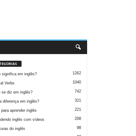
TEGORIAS
1262
 significa em inglês?
1040
al Verbs
742
se diz em inglês?
321
a diferença em inglês?
221
 para aprender inglês
208
dendo inglês com vídeos
98
turas do inglês