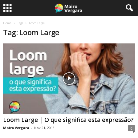
Home
Tags
Loom Large
Tag: Loom Large
Loom Large | O que significa esta expressão?
Mairo Vergara
-
Nov 21, 2018
0