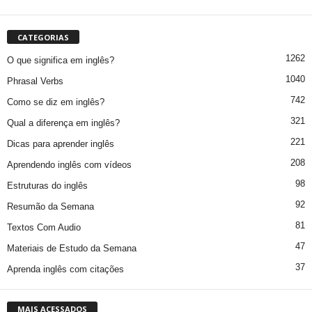
CATEGORIAS
1262
O que significa em inglês?
1040
Phrasal Verbs
742
Como se diz em inglês?
321
Qual a diferença em inglês?
221
Dicas para aprender inglês
208
Aprendendo inglês com vídeos
98
Estruturas do inglês
92
Resumão da Semana
81
Textos Com Audio
47
Materiais de Estudo da Semana
37
Aprenda inglês com citações
MAIS ACESSADOS