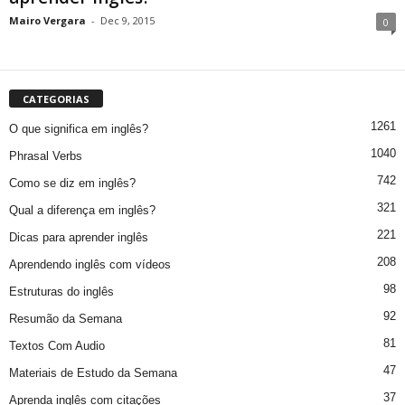
Mairo Vergara
-
Dec 9, 2015
0
CATEGORIAS
1261
O que significa em inglês?
1040
Phrasal Verbs
742
Como se diz em inglês?
321
Qual a diferença em inglês?
221
Dicas para aprender inglês
208
Aprendendo inglês com vídeos
98
Estruturas do inglês
92
Resumão da Semana
81
Textos Com Audio
47
Materiais de Estudo da Semana
37
Aprenda inglês com citações