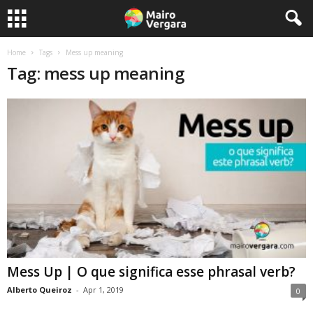
Home
Tags
Mess up meaning
Tag: mess up meaning
Mess Up | O que significa esse phrasal verb?
Alberto Queiroz
-
Apr 1, 2019
0