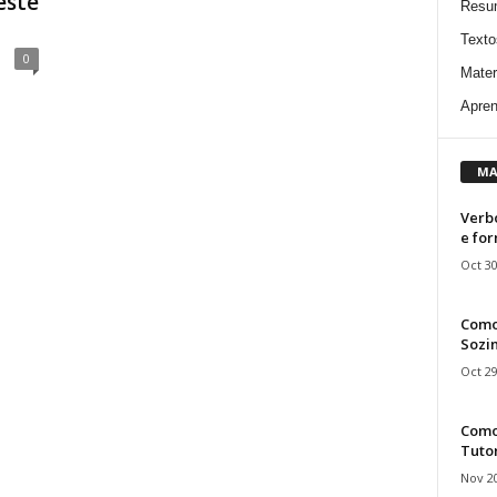
este
Resu
Texto
0
Mater
Apren
MA
Verbo
e fo
Oct 30
Como
Sozin
Oct 29
Como 
Tuto
Nov 20