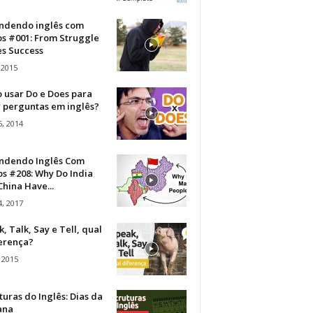
ndendo inglês com
os #001: From Struggle
s Success
 2015
 usar Do e Does para
r perguntas em inglês?
, 2014
ndendo Inglês Com
s #208: Why Do India
hina Have...
, 2017
, Talk, Say e Tell, qual
ferença?
 2015
turas do Inglês: Dias da
ana