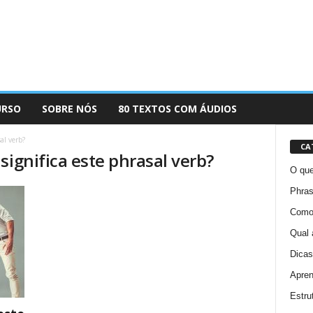
URSO
SOBRE NÓS
80 TEXTOS COM ÁUDIOS
al verb?
CA
significa este phrasal verb?
O que
Phras
Como 
Qual 
Dicas
Apren
Estru