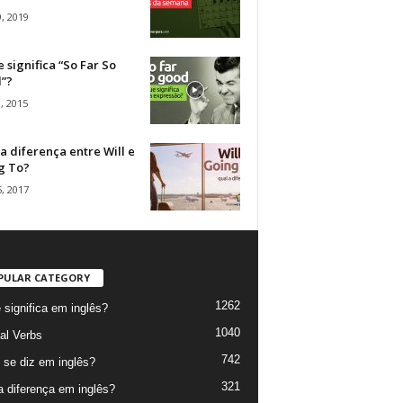
, 2019
 significa “So Far So
”?
, 2015
a diferença entre Will e
g To?
, 2017
PULAR CATEGORY
1262
 significa em inglês?
1040
al Verbs
742
se diz em inglês?
321
a diferença em inglês?