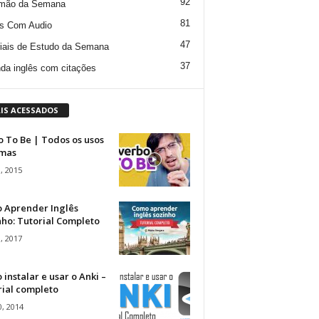
92
mão da Semana
81
s Com Audio
47
iais de Estudo da Semana
37
da inglês com citações
IS ACESSADOS
 To Be | Todos os usos
rmas
, 2015
 Aprender Inglês
ho: Tutorial Completo
, 2017
instalar e usar o Anki –
rial completo
, 2014