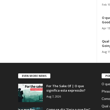
Feb 19
O que
Good
Apr 13
Qual 
Goin
Aug 15
EVEN MORE NEWS
PO
O que
For The Sake Of | O que
significa esta expressão?
Phras
Aug 7, 2026
Como 
Qual 
Como se diz “Seja o que for”