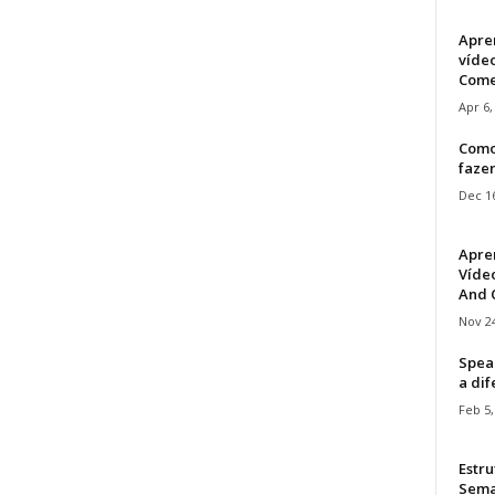
Apre
víde
Come
Apr 6,
Como
faze
Dec 16
Apre
Vídeo
And C
Nov 24
Speak
a di
Feb 5,
Estru
Sem