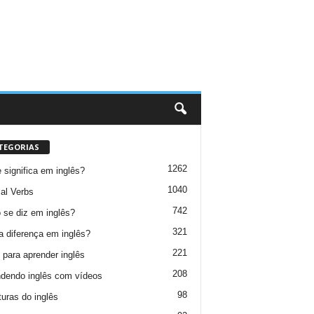
TEGORIAS
1262
 significa em inglês?
1040
al Verbs
742
se diz em inglês?
321
a diferença em inglês?
221
 para aprender inglês
208
dendo inglês com vídeos
98
turas do inglês