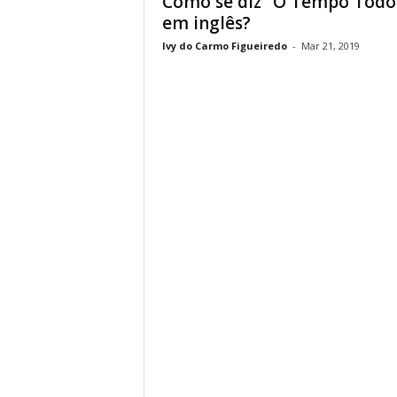
Como se diz “O Tempo Todo
em inglês?
Ivy do Carmo Figueiredo
-
Mar 21, 2019