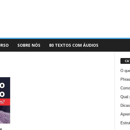
URSO
SOBRE NÓS
80 TEXTOS COM ÁUDIOS
CA
O que
Phras
Como 
Qual 
Dicas
Apren
Estru