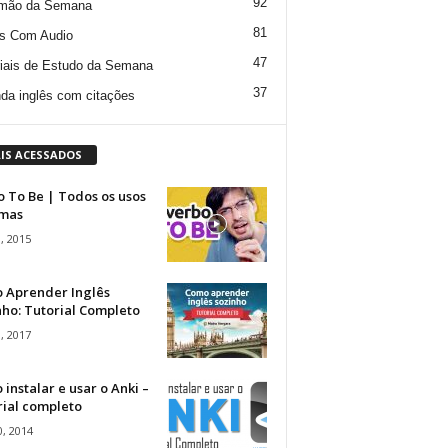
92
mão da Semana
81
s Com Audio
47
iais de Estudo da Semana
37
da inglês com citações
IS ACESSADOS
 To Be | Todos os usos
rmas
, 2015
 Aprender Inglês
ho: Tutorial Completo
, 2017
instalar e usar o Anki –
rial completo
, 2014