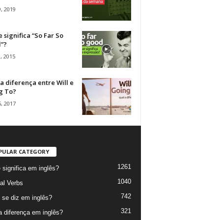
, 2019
 significa “So Far So
”?
, 2015
a diferença entre Will e
g To?
, 2017
PULAR CATEGORY
1261
 significa em inglês?
1040
al Verbs
742
se diz em inglês?
321
a diferença em inglês?