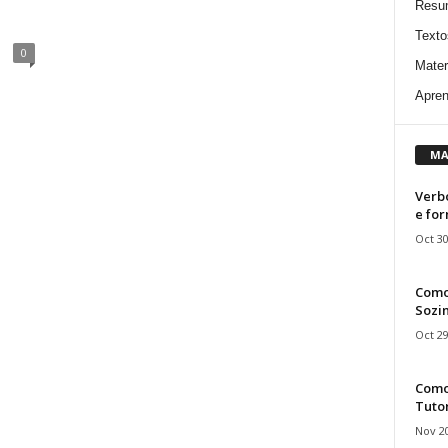
”
Resu
Texto
0
Mater
Apren
MA
Verbo
e fo
Oct 30
Como
Sozin
Oct 29
Como 
Tuto
Nov 20