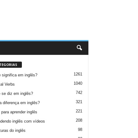
TEGORIAS
1261
 significa em inglês?
1040
al Verbs
742
se diz em inglês?
321
a diferença em inglês?
221
 para aprender inglês
208
dendo inglês com vídeos
98
turas do inglês