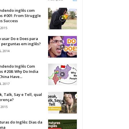
ndendo inglês com
os #001: From Struggle
s Success
 2015
 usar Do e Does para
r perguntas em inglês?
, 2014
ndendo Inglês Com
s #208: Why Do India
hina Have...
, 2017
, Talk, Say e Tell, qual
ferença?
 2015
turas do Inglês: Dias da
ana