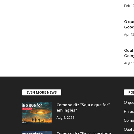
Feb 19
O que
Good
Apr 13
Qual 
Goin
Aug 15
EVEN MORE NEWS
PO
O que
Como se diz “Seja o que for”
em inglês?
Phras
Aug 6, 2026
Como 
Qual 
Como se diz “Ficar acordado