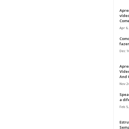
Apre
víde
Come
Apr 6,
Como
faze
Dec 16
Apre
Vídeo
And C
Nov 24
Speak
a di
Feb 5,
Estru
Sem