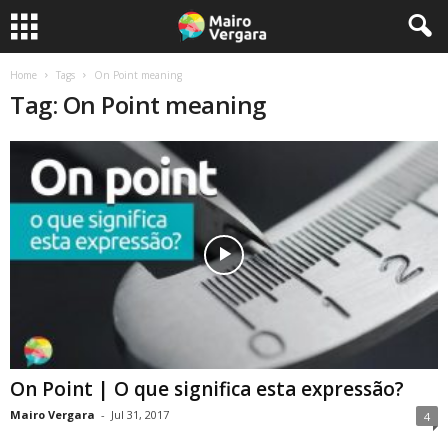
Home
Tags
On Point meaning
Tag: On Point meaning
On Point | O que significa esta expressão?
Mairo Vergara
-
Jul 31, 2017
4