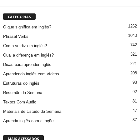
CATEGORIAS
1262
O que significa em inglês?
1040
Phrasal Verbs
742
Como se diz em inglês?
321
Qual a diferença em inglês?
221
Dicas para aprender inglês
208
Aprendendo inglês com vídeos
98
Estruturas do inglês
92
Resumão da Semana
81
Textos Com Audio
47
Materiais de Estudo da Semana
37
Aprenda inglês com citações
MAIS ACESSADOS